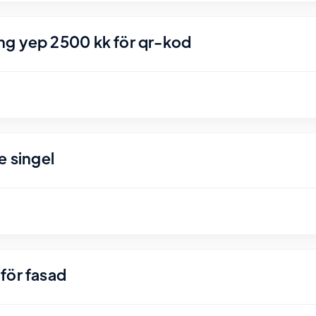
ng yep 2500 kk för qr-kod
e singel
för fasad