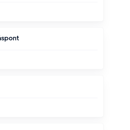
åspont