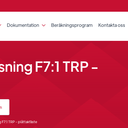
Dokumentation
Beräkningsprogram
Kontakta oss


ning F7:1 TRP -
an
 F7:1 TRP - plåttakfäste