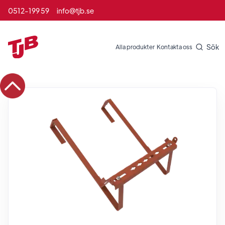
0512-199 59
info@tjb.se
Sök
Alla produkter
Kontakta oss