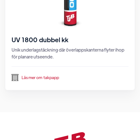
UV 1800 dubbel kk
Unik underlagstäckning där överlappskanterna flyter ihop
för planare utseende.
Läs mer om
takpapp