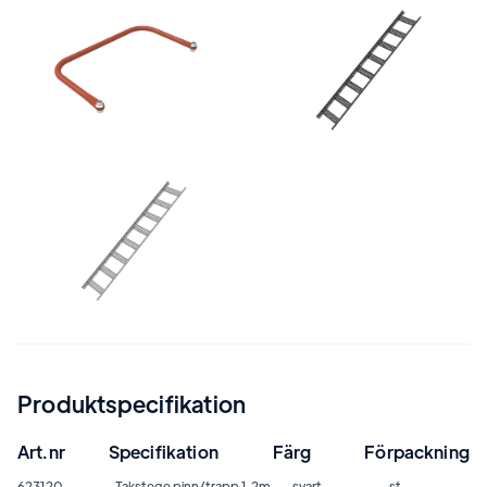
Produktspecifikation
Art.nr
Specifikation
Färg
Förpackning
623120
Takstege pinn/trapp 1,2m
svart
st