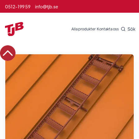
0512-199 59
info@tjb.se
Sök
Alla produkter
Kontakta oss