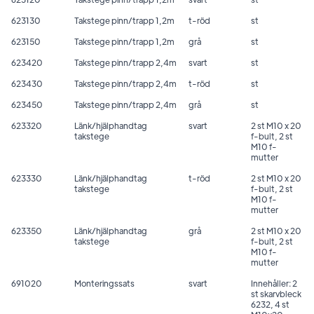
623130
Takstege pinn/trapp 1,2m
t-röd
st
623150
Takstege pinn/trapp 1,2m
grå
st
623420
Takstege pinn/trapp 2,4m
svart
st
623430
Takstege pinn/trapp 2,4m
t-röd
st
623450
Takstege pinn/trapp 2,4m
grå
st
623320
Länk/hjälphandtag
svart
2 st M10 x 20
takstege
f-bult, 2 st
M10 f-
mutter
623330
Länk/hjälphandtag
t-röd
2 st M10 x 20
takstege
f-bult, 2 st
M10 f-
mutter
623350
Länk/hjälphandtag
grå
2 st M10 x 20
takstege
f-bult, 2 st
M10 f-
mutter
691020
Monteringssats
svart
Innehåller: 2
st skarvbleck
6232, 4 st