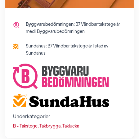
Byggvarubedömningen:
B7 Vändbar takstege
är
med i Byggvarubedömningen
Sundahus:
B7 Vändbar takstege
är listad av
Sundahus
Underkategorier
B - Takstege, Takbrygga, Taklucka