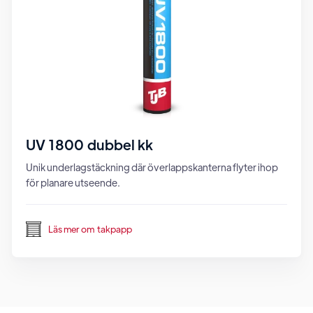
UV 1800 dubbel kk
Unik underlagstäckning där överlappskanterna flyter ihop
för planare utseende.
Läs mer om
takpapp