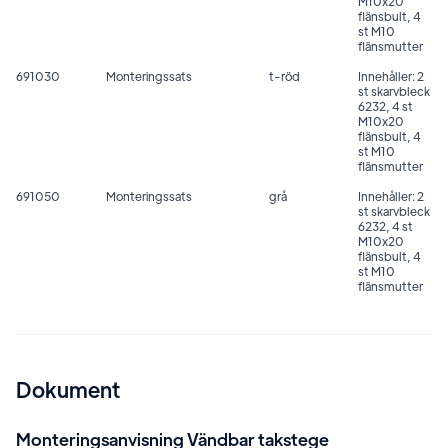
M10x20
flänsbult, 4
st M10
flänsmutter
691030
Monteringssats
t-röd
Innehåller: 2
st skarvbleck
6232, 4 st
M10x20
flänsbult, 4
st M10
flänsmutter
691050
Monteringssats
grå
Innehåller: 2
st skarvbleck
6232, 4 st
M10x20
flänsbult, 4
st M10
flänsmutter
Dokument
Monteringsanvisning Vändbar takstege