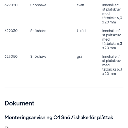
629020
Snöishake
svart
Innehåller: 1
st plåtskruv
med
tätbricka 6,3
x 20 mm
629030
Snöishake
t-röd
Innehåller: 1
st plåtskruv
med
tätbricka 6,3
x 20 mm
629050
Snöishake
grå
Innehåller: 1
st plåtskruv
med
tätbricka 6,3
x 20 mm
Dokument
Monteringsanvisning C4 Snö / ishake för plåttak