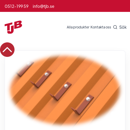
0512-199 59
info@tjb.se
Sök
Alla produkter
Kontakta oss