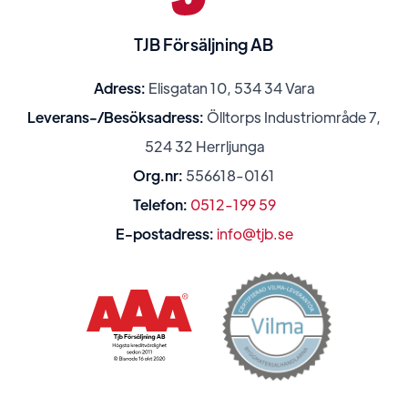
TJB Försäljning AB
Adress:
Elisgatan 10, 534 34 Vara
Leverans-/Besöksadress:
Ölltorps Industriområde 7,
524 32 Herrljunga
Org.nr:
556618-0161
Telefon:
0512-199 59
E-postadress:
info@tjb.se