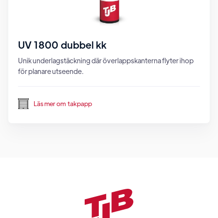
UV 1800 dubbel kk
Unik underlagstäckning där överlappskanterna flyter ihop
för planare utseende.
Läs mer om
takpapp