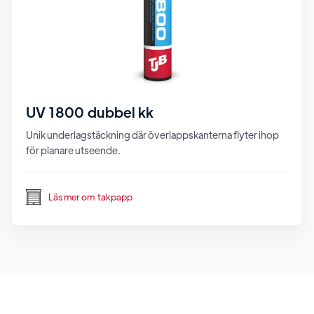
UV 1800 dubbel kk
Unik underlagstäckning där överlappskanterna flyter ihop
för planare utseende.
Läs mer om
takpapp