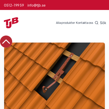
0512-199 59
info@tjb.se
Sök
Alla produkter
Kontakta oss