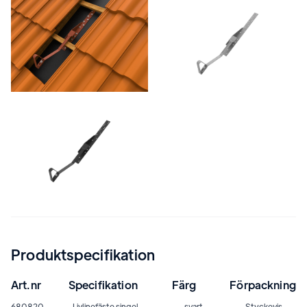
Produktspecifikation
Art.nr
Specifikation
Färg
Förpackning
680820
Livlinefäste singel
svart
Styckevis