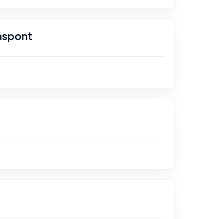
åspont