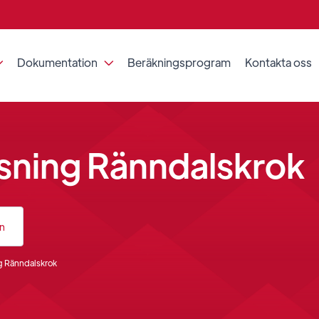
Dokumentation
Beräkningsprogram
Kontakta oss


sning Ränndalskrok
an
g Ränndalskrok