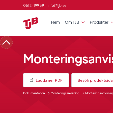
0512-199 59
info@tjb.se
Hem
Om TJB
Produkter

Monteringsanvi
Ladda ner PDF
Besök produktsid
Dokumentation
Monteringsanvisning
Monteringsanvisnin