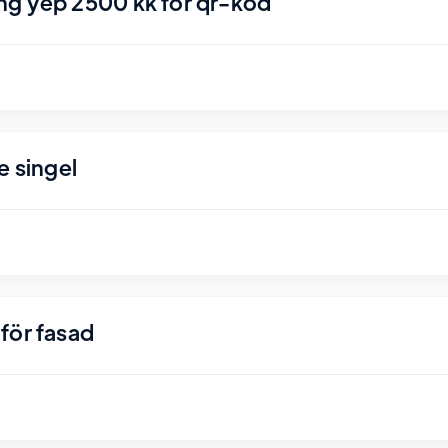
ng yep 2500 kk för qr-kod
e singel
för fasad