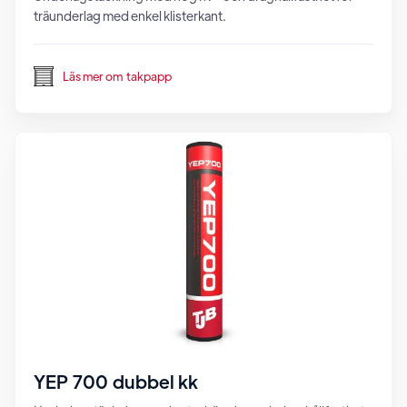
träunderlag med enkel klisterkant.
Läs mer om
takpapp
YEP 700 dubbel kk