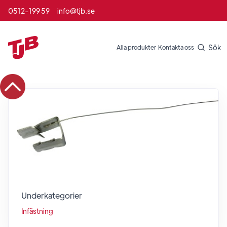
0512-199 59
info@tjb.se
Sök
Alla produkter
Kontakta oss
Underkategorier
Infästning