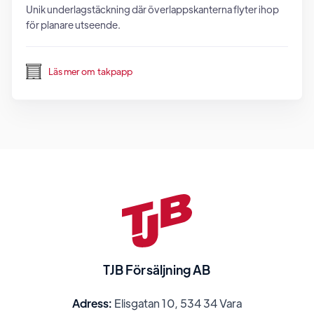
Unik underlagstäckning där överlappskanterna flyter ihop
för planare utseende.
Läs mer om
takpapp
TJB Försäljning AB
Adress:
Elisgatan 10, 534 34 Vara