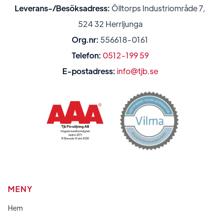
Leverans-/Besöksadress:
Ölltorps Industriområde 7,
524 32 Herrljunga
Org.nr:
556618-0161
Telefon:
0512-199 59
E-postadress:
info@tjb.se
MENY
Hem