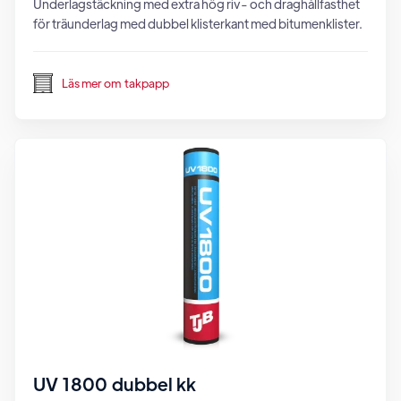
Underlagstäckning med extra hög riv- och draghållfasthet
för träunderlag med dubbel klisterkant med bitumenklister.
Läs mer om
takpapp
UV 1800 dubbel kk