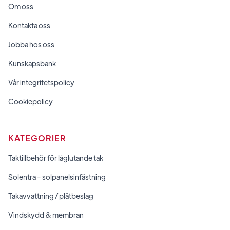
Om oss
Kontakta oss
Jobba hos oss
Kunskapsbank
Vår integritetspolicy
Cookiepolicy
KATEGORIER
Taktillbehör för låglutande tak
Solentra - solpanelsinfästning
Takavvattning / plåtbeslag
Vindskydd & membran