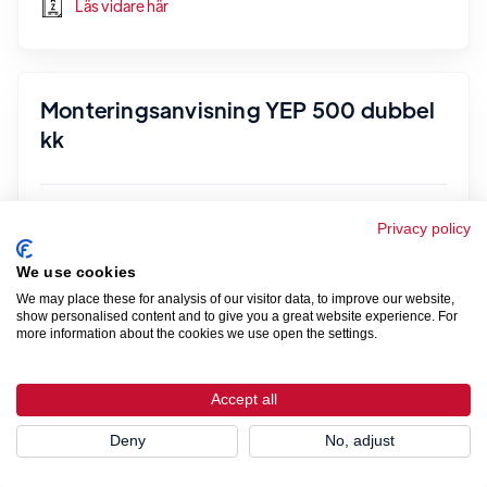
Läs vidare här
Monteringsanvisning YEP 500 dubbel
kk
Läs vidare här
Privacy policy
We use cookies
We may place these for analysis of our visitor data, to improve our website,
show personalised content and to give you a great website experience. For
Monteringsanvisning YAP 500
more information about the cookies we use open the settings.
Accept all
Läs vidare här
Deny
No, adjust