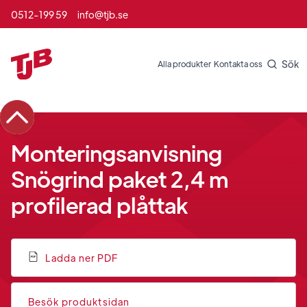
0512-199 59
info@tjb.se
Sök
Alla produkter
Kontakta oss
Monteringsanvisning
Snögrind paket 2,4 m
profilerad plåttak
Ladda ner PDF
Besök produktsidan