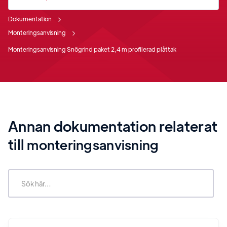
Dokumentation
Monteringsanvisning
Monteringsanvisning Snögrind paket 2,4 m profilerad plåttak
Annan dokumentation relaterat
till
monteringsanvisning