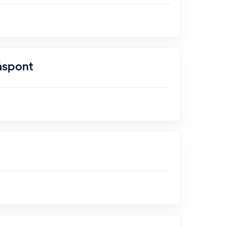
åspont