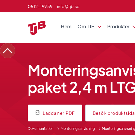
0512-199 59
info@tjb.se
Hem
Om TJB
Produkter

Monteringsanvi
paket 2,4 m LTG
Ladda ner PDF
Besök produktsid
Dokumentation
Monteringsanvisning
Monteringsanvisnin