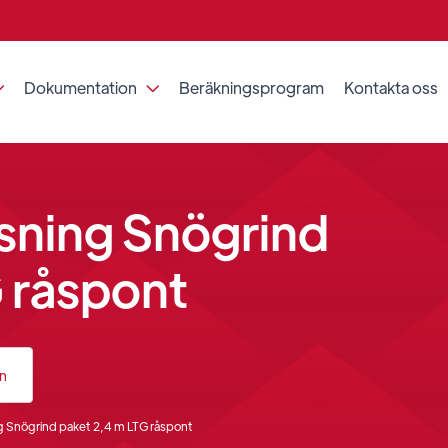
Dokumentation
Beräkningsprogram
Kontakta oss


sning Snögrind
 råspont
an
g Snögrind paket 2,4 m LTG råspont