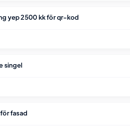
ng yep 2500 kk för qr-kod
e singel
för fasad