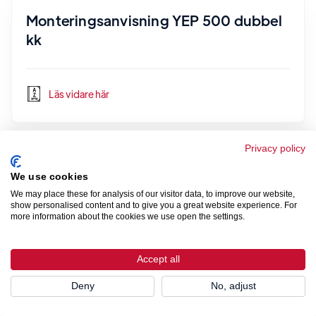
Monteringsanvisning YEP 500 dubbel
kk
Läs vidare här
Privacy policy
Monteringsanvisning YAP 500
We use cookies
We may place these for analysis of our visitor data, to improve our website,
show personalised content and to give you a great website experience. For
Läs vidare här
more information about the cookies we use open the settings.
Accept all
Monteringsanvisning UV 500
Deny
No, adjust