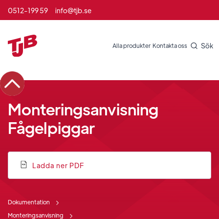
0512-199 59
info@tjb.se
Sök
Alla produkter
Kontakta oss
Monteringsanvisning
Fågelpiggar
Ladda ner PDF
Dokumentation
Monteringsanvisning