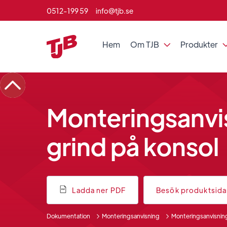
0512-199 59
info@tjb.se
Hem
Om TJB
Produkter

Monteringsanvi
grind på konsol
Ladda ner PDF
Besök produktsid
Dokumentation
Monteringsanvisning
Monteringsanvisnin