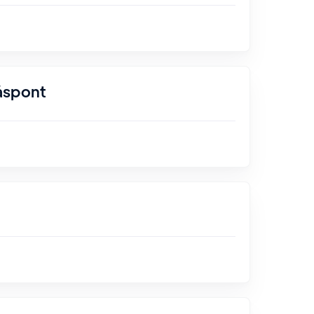
åspont