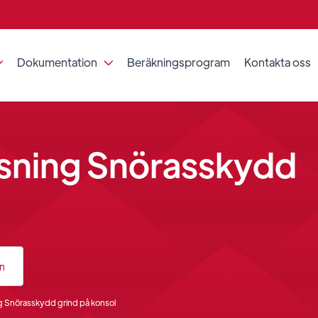
Dokumentation
Beräkningsprogram
Kontakta oss


sning Snörasskydd
an
g Snörasskydd grind på konsol