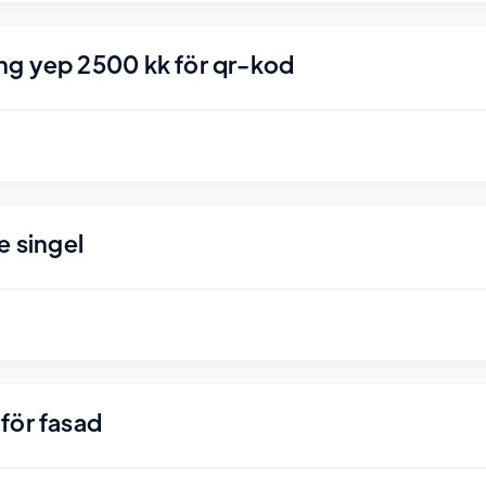
ng yep 2500 kk för qr-kod
e singel
för fasad