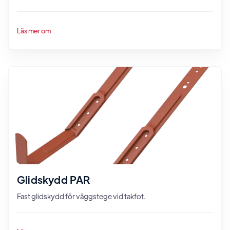
Läs mer om
Glidskydd PAR
Fast glidskydd för väggstege vid takfot.