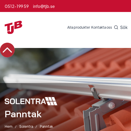
0512-199 59
info@tjb.se
Sök
Alla produkter
Kontakta oss
Panntak
Hem
Solentra
Panntak
/
/