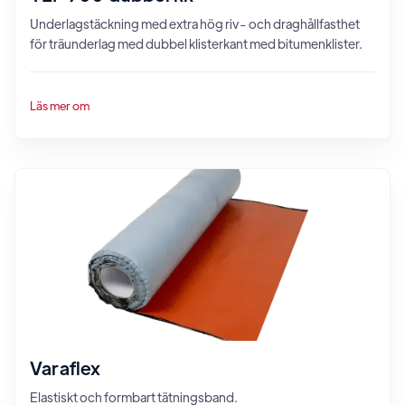
Underlagstäckning med extra hög riv- och draghållfasthet
för träunderlag med dubbel klisterkant med bitumenklister.
Läs mer om
Varaflex
Elastiskt och formbart tätningsband.