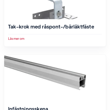
Tak-krok med råspont-/bärläktfäste
Läs mer om
Infästningsskena