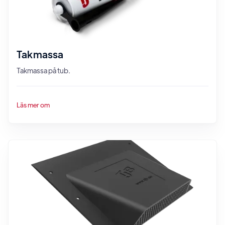
Takmassa
Takmassa på tub.
Läs mer om