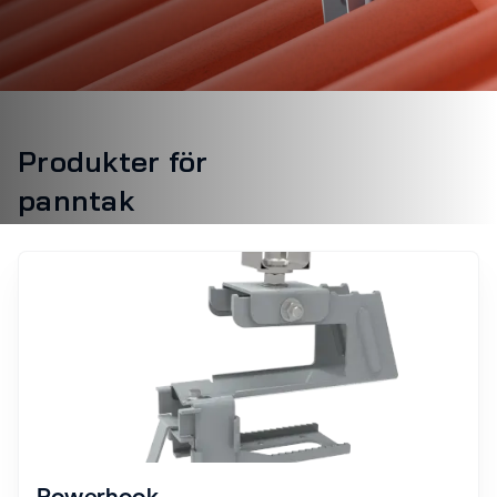
Produkter för
panntak
Powerhook