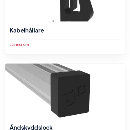
Kabelhållare
Läs mer om
Ändskyddslock