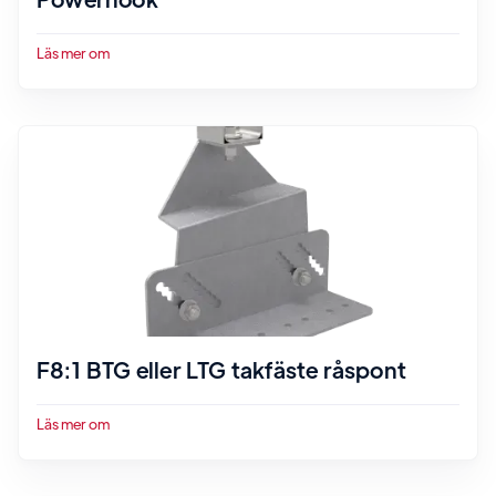
Läs mer om
F8:1 BTG eller LTG takfäste råspont
Läs mer om