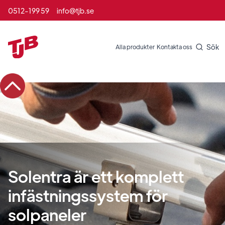
0512-199 59
info@tjb.se
Sök
Alla produkter
Kontakta oss
Solentra är ett komplett
infästningssystem för
solpaneler