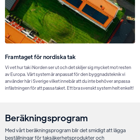
Framtaget för nordiska tak
Vi vet hur tak i Norden ser ut och det skiljer sig mycket mot resten
av Europa. Vårt system är anpassat för den byggnadsteknik vi
använder här i Sverige vilket innebär att du inte behöver anpassa
infästningen för att passa taket. Ett bra svenskt system helt enkelt!
Beräkningsprogram
Med vårt beräkningsprogram blir det smidigt att lägga
beställningar för taksäkerhetsprodukter och