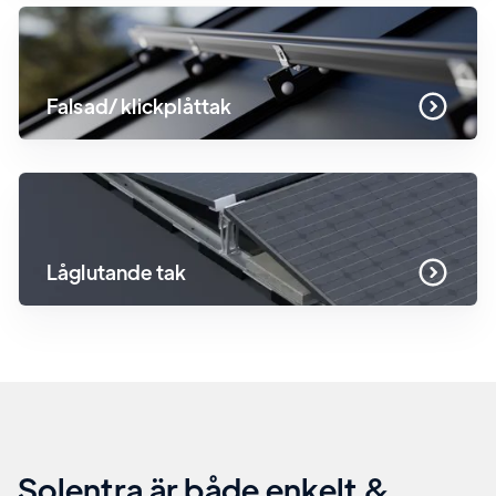
Falsad/ klickplåttak
Låglutande tak
Solentra är både enkelt &