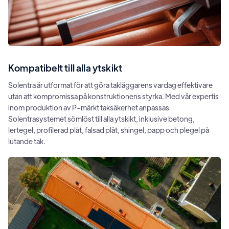
Kompatibelt till alla ytskikt
Solentra är utformat för att göra takläggarens vardag effektivare
utan att kompromissa på konstruktionens styrka. Med vår expertis
inom produktion av P-märkt taksäkerhet anpassas
Solentrasystemet sömlöst till alla ytskikt, inklusive betong,
lertegel, profilerad plåt, falsad plåt, shingel, papp och plegel på
lutande tak.