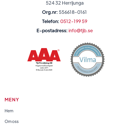
524 32 Herrljunga
Org.nr:
556618-0161
Telefon:
0512-199 59
E-postadress:
info@tjb.se
MENY
Hem
Om oss