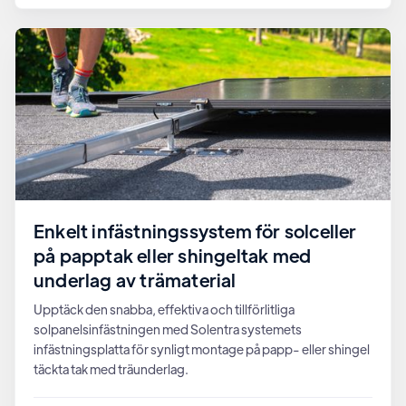
Enkelt infästningssystem för solceller
på papptak eller shingeltak med
underlag av trämaterial
Upptäck den snabba, effektiva och tillförlitliga
solpanelsinfästningen med Solentra systemets
infästningsplatta för synligt montage på papp- eller shingel
täckta tak med träunderlag.