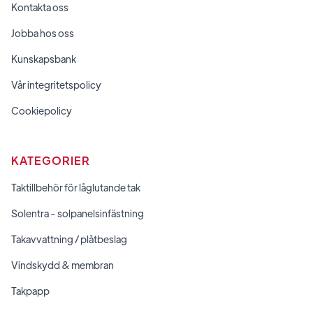
Kontakta oss
Jobba hos oss
Kunskapsbank
Vår integritetspolicy
Cookiepolicy
KATEGORIER
Taktillbehör för låglutande tak
Solentra - solpanelsinfästning
Takavvattning / plåtbeslag
Vindskydd & membran
Takpapp