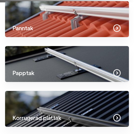
Panntak
Papptak
Korrugerad plåttak