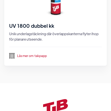
UV 1800 dubbel kk
Unik underlagstäckning där överlappskanterna flyter ihop
för planare utseende.
Läs mer om
takpapp