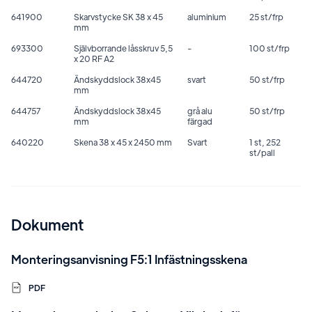
641900
Skarvstycke SK 38 x 45
aluminium
25 st/frp
mm
693300
Självborrande låsskruv 5,5
-
100 st/frp
x 20 RF A2
644720
Ändskyddslock 38x45
svart
50 st/frp
mm
644757
Ändskyddslock 38x45
grå alu
50 st/frp
mm
färgad
640220
Skena 38 x 45 x 2450 mm
Svart
1 st, 252
st/pall
Dokument
Monteringsanvisning F5:1 Infästningsskena
PDF