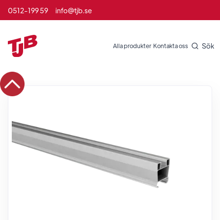
0512-199 59
info@tjb.se
Sök
Alla produkter
Kontakta oss