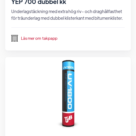
YEP 700 dubbel kk
Underlagstäckning med extra hög riv- och draghållfasthet
för träunderlag med dubbel klisterkant med bitumenklister.
Läs mer om
takpapp