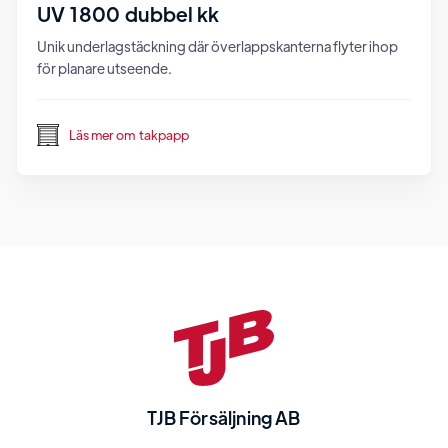
UV 1800 dubbel kk
Unik underlagstäckning där överlappskanterna flyter ihop
för planare utseende.
Läs mer om
takpapp
TJB Försäljning AB