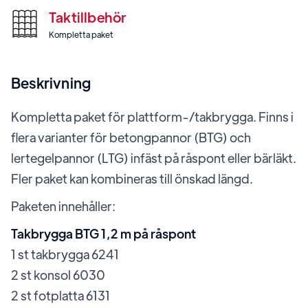
Taktillbehör
Kompletta paket
Beskrivning
Kompletta paket för plattform-/takbrygga. Finns i
flera varianter för betongpannor (BTG) och
lertegelpannor (LTG) infäst på råspont eller bärläkt.
Fler paket kan kombineras till önskad längd.
Paketen innehåller:
Takbrygga BTG 1,2 m på råspont
1 st takbrygga 6241
2 st konsol 6030
2 st fotplatta 6131