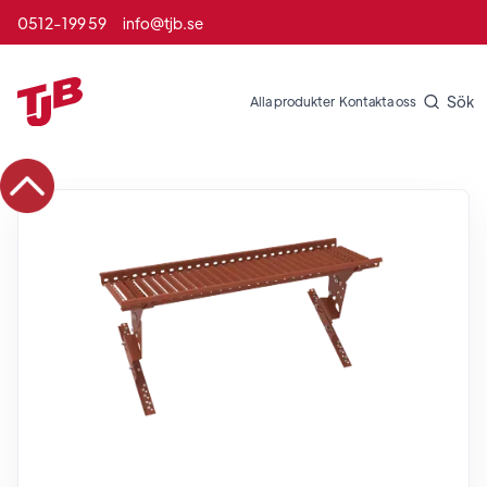
0512-199 59
info@tjb.se
Sök
Alla produkter
Kontakta oss