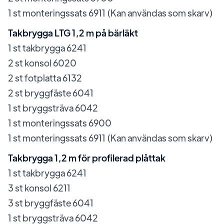
1 st monteringssats 6911 (Kan användas som skarv)
Takbrygga LTG 1,2 m på bärläkt
1 st takbrygga 6241
2 st konsol 6020
2 st fotplatta 6132
2 st bryggfäste 6041
1 st bryggsträva 6042
1 st monteringssats 6900
1 st monteringssats 6911 (Kan användas som skarv)
Takbrygga 1,2 m för profilerad plåttak
1 st takbrygga 6241
3 st konsol 6211
3 st bryggfäste 6041
1 st bryggsträva 6042