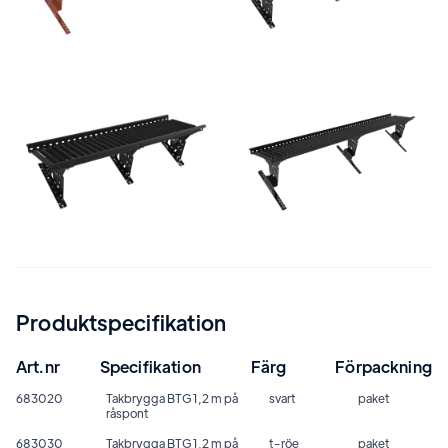
Produktspecifikation
Art.nr
Specifikation
Färg
Förpackning
683020
Takbrygga BTG 1,2 m på
svart
paket
råspont
683030
Takbrygga BTG 1,2 m på
t-röe
paket