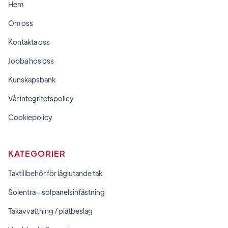
Hem
Om oss
Kontakta oss
Jobba hos oss
Kunskapsbank
Vår integritetspolicy
Cookiepolicy
KATEGORIER
Taktillbehör för låglutande tak
Solentra - solpanelsinfästning
Takavvattning / plåtbeslag