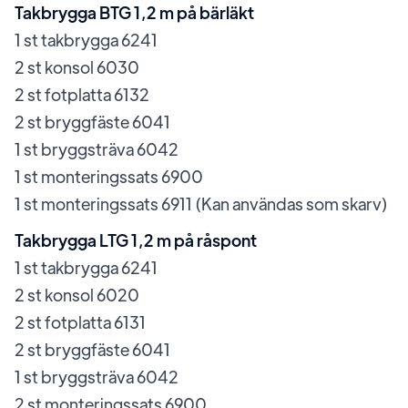
Takbrygga BTG 1,2 m på bärläkt
1 st takbrygga 6241
2 st konsol 6030
2 st fotplatta 6132
2 st bryggfäste 6041
1 st bryggsträva 6042
1 st monteringssats 6900
1 st monteringssats 6911 (Kan användas som skarv)
Takbrygga LTG 1,2 m på råspont
1 st takbrygga 6241
2 st konsol 6020
2 st fotplatta 6131
2 st bryggfäste 6041
1 st bryggsträva 6042
2 st monteringssats 6900