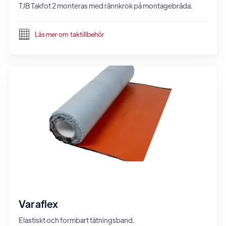
TJB Takfot 2 monteras med rännkrok på montagebräda.
Läs mer om
taktillbehör
Varaflex
Elastiskt och formbart tätningsband.