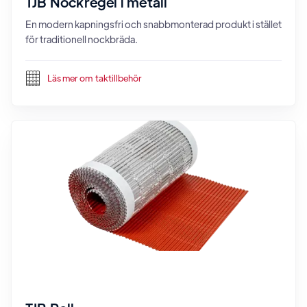
TJB Nockregel i metall
En modern kapningsfri och snabbmonterad produkt i stället
för traditionell nockbräda.
Läs mer om
taktillbehör