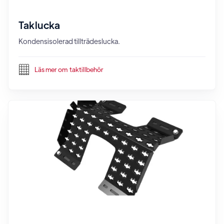
Taklucka
Kondensisolerad tillträdeslucka.
Läs mer om
taktillbehör