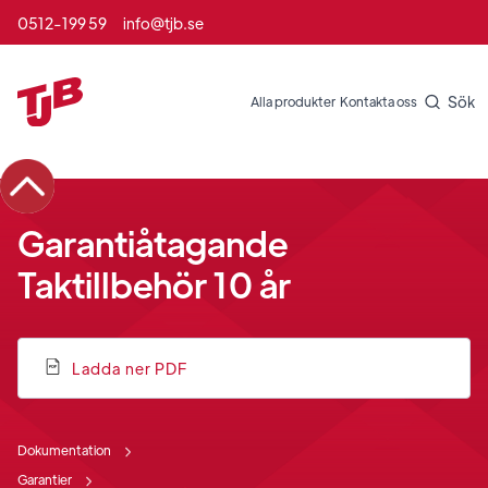
0512-199 59
info@tjb.se
Sök
Alla produkter
Kontakta oss
Garantiåtagande
Taktillbehör 10 år
Ladda ner PDF
Dokumentation
Garantier