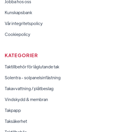
Jobba hos oss
Kunskapsbank
Vår integritetspolicy
Cookiepolicy
KATEGORIER
Taktillbehör för låglutande tak
Solentra - solpanelsinfästning
Takavvattning / plåtbeslag
Vindskydd & membran
Takpapp
Taksäkerhet