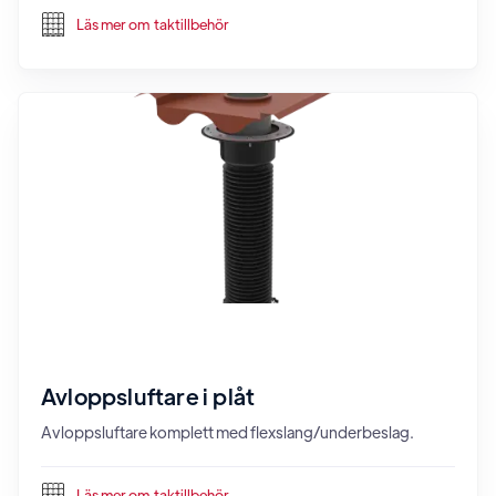
Läs mer om
taktillbehör
Avloppsluftare i plåt
Avloppsluftare komplett med flexslang/underbeslag.
Läs mer om
taktillbehör