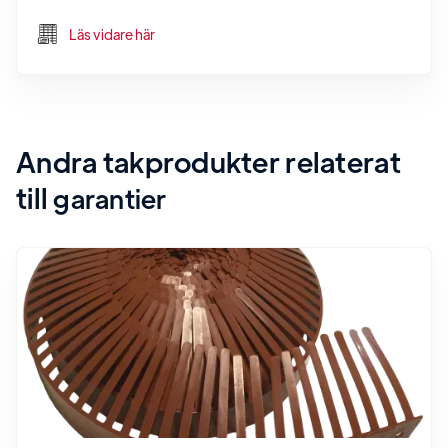
Läs vidare här
Andra takprodukter relaterat
till
garantier