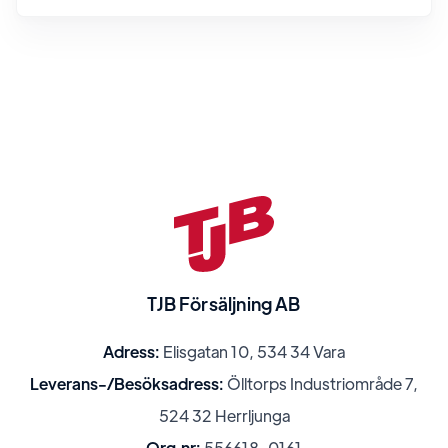
TJB Försäljning AB
Adress:
Elisgatan 10, 534 34 Vara
Leverans-/Besöksadress:
Ölltorps Industriområde 7,
524 32 Herrljunga
Org.nr:
556618-0161