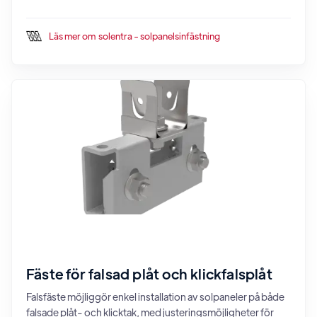
Läs mer om
solentra - solpanelsinfästning
Fäste för falsad plåt och klickfalsplåt
Falsfäste möjliggör enkel installation av solpaneler på både
falsade plåt- och klicktak, med justeringsmöjligheter för