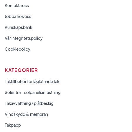
Kontakta oss
Jobba hos oss
Kunskapsbank
Vår integritetspolicy
Cookiepolicy
KATEGORIER
Taktillbehör för låglutande tak
Solentra - solpanelsinfästning
Takavvattning / plåtbeslag
Vindskydd & membran
Takpapp