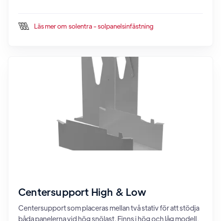
Läs mer om
solentra - solpanelsinfästning
Centersupport High & Low
Centersupport som placeras mellan två stativ för att stödja
båda panelerna vid hög snölast. Finns i hög och låg modell,