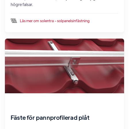
högre falsar.
Läs mer om
solentra - solpanelsinfästning
Fäste för pannprofilerad plåt