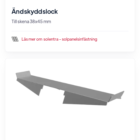
Ändskyddslock
Till skena 38x45 mm
Läs mer om
solentra - solpanelsinfästning