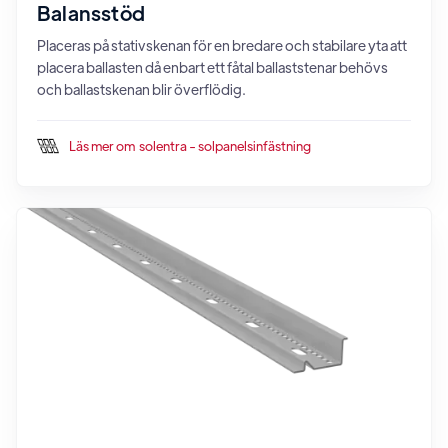
Balansstöd
Placeras på stativskenan för en bredare och stabilare yta att
placera ballasten då enbart ett fåtal ballaststenar behövs
och ballastskenan blir överflödig.
Läs mer om
solentra - solpanelsinfästning