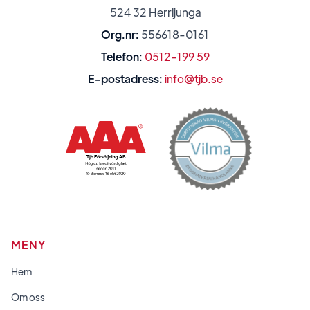
524 32 Herrljunga
Org.nr:
556618-0161
Telefon:
0512-199 59
E-postadress:
info@tjb.se
MENY
Hem
Om oss