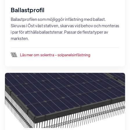
Ballastprofil
Ballastprofilen som möjliggör infästning med ballast.
Skruvas i Öst väst stativen, skarvas vid behov och monteras
i par för att hålla ballaststenar. Passar de flesta typer av
marksten.
Läs mer om
solentra - solpanelsinfästning