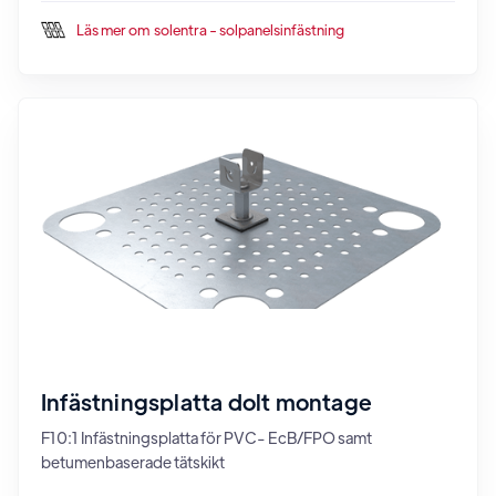
Läs mer om
solentra - solpanelsinfästning
Infästningsplatta dolt montage
F10:1 Infästningsplatta för PVC- EcB/FPO samt
betumenbaserade tätskikt