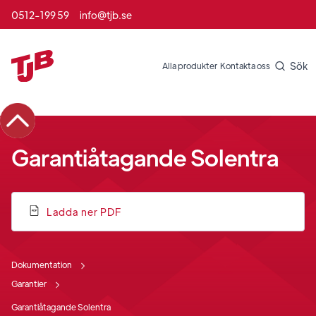
0512-199 59
info@tjb.se
Sök
Alla produkter
Kontakta oss
Garantiåtagande Solentra
Ladda ner PDF
Dokumentation
Garantier
Garantiåtagande Solentra