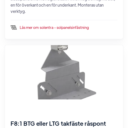
en för överkant och en för underkant. Monteras utan
verktyg.
Läs mer om
solentra - solpanelsinfästning
F8:1 BTG eller LTG takfäste råspont