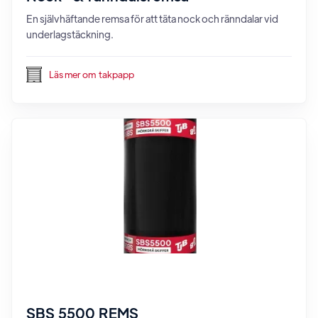
En självhäftande remsa för att täta nock och ränndalar vid
underlagstäckning.
Läs mer om
takpapp
SBS 5500 REMS