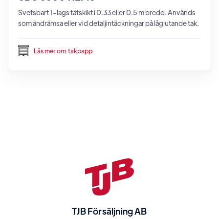
Svetsbart 1-lags tätskikt i 0.33 eller 0.5 m bredd. Används
som ändrämsa eller vid detaljintäckningar på låglutande tak.
Läs mer om
takpapp
TJB Försäljning AB