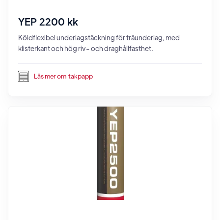
YEP 2200 kk
Köldflexibel underlagstäckning för träunderlag, med
klisterkant och hög riv- och draghållfasthet.
Läs mer om
takpapp