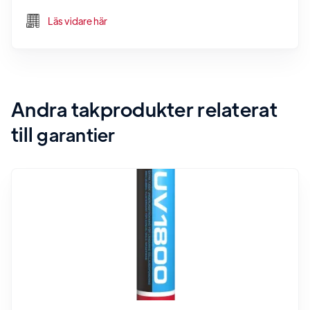
Läs vidare här
Andra takprodukter relaterat
till
garantier