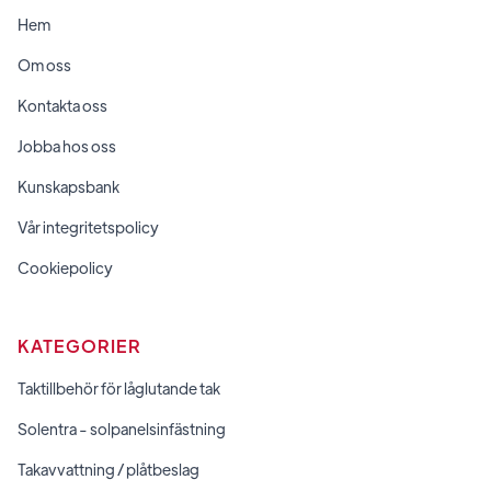
Hem
Om oss
Kontakta oss
Jobba hos oss
Kunskapsbank
Vår integritetspolicy
Cookiepolicy
KATEGORIER
Taktillbehör för låglutande tak
Solentra - solpanelsinfästning
Takavvattning / plåtbeslag