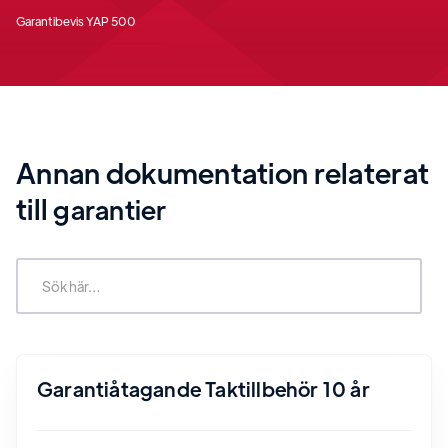
Garantibevis YAP 500
Annan dokumentation relaterat
till
garantier
Garantiåtagande Taktillbehör 10 år