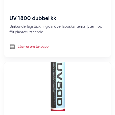
UV 1800 dubbel kk
Unik underlagstäckning där överlappskanterna flyter ihop
för planare utseende.
Läs mer om
takpapp