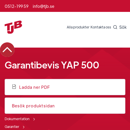
0512-199 59
info@tjb.se
Sök
Alla produkter
Kontakta oss
Garantibevis YAP 500
Ladda ner PDF
Besök produktsidan
Dokumentation
Garantier