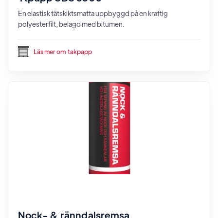
En elastisk tätskiktsmatta uppbyggd på en kraftig
polyesterfilt, belagd med bitumen.
Läs mer om
takpapp
Nock- & ränndalsremsa