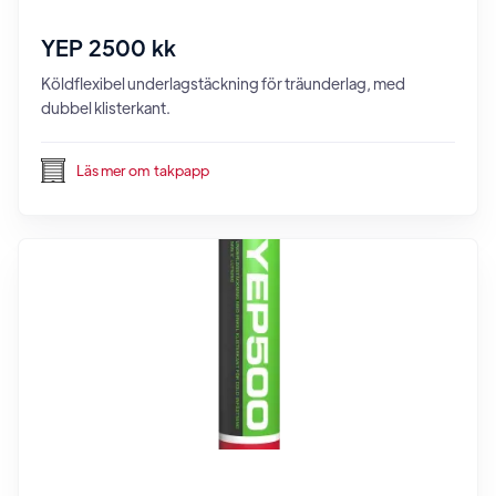
YEP 2500 kk
Köldflexibel underlagstäckning för träunderlag, med
dubbel klisterkant.
Läs mer om
takpapp