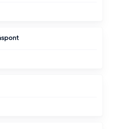
åspont