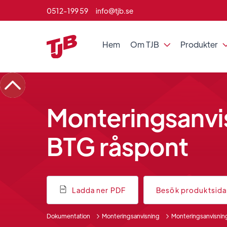
0512-199 59
info@tjb.se
Hem
Om TJB
Produkter

Monteringsanvi
BTG råspont
Ladda ner PDF
Besök produktsid
Dokumentation
Monteringsanvisning
Monteringsanvisnin