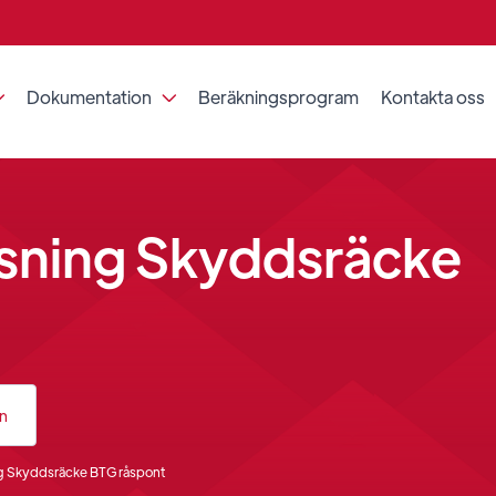
Dokumentation
Beräkningsprogram
Kontakta oss


sning Skyddsräcke
an
g Skyddsräcke BTG råspont