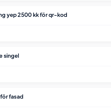
ng yep 2500 kk för qr-kod
e singel
för fasad