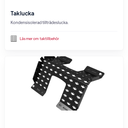
Taklucka
Kondensisolerad tillträdeslucka.
Läs mer om
taktillbehör