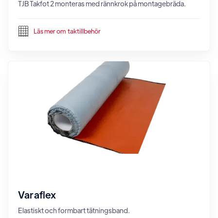
TJB Takfot 2 monteras med rännkrok på montagebräda.
Läs mer om
taktillbehör
Varaflex
Elastiskt och formbart tätningsband.