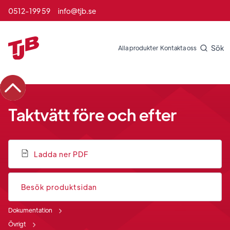
0512-199 59
info@tjb.se
Sök
Alla produkter
Kontakta oss
Taktvätt före och efter
Ladda ner PDF
Besök produktsidan
Dokumentation
Övrigt