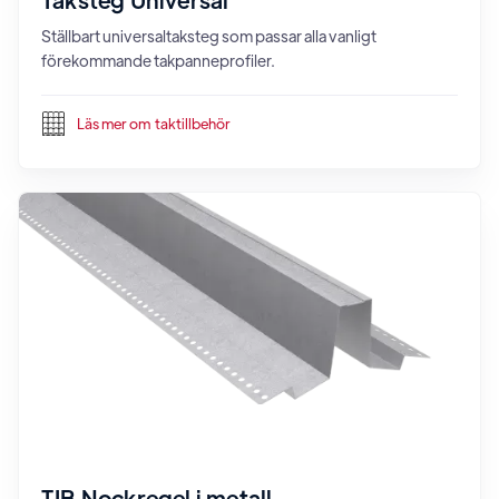
Ställbart universaltaksteg som passar alla vanligt
förekommande takpanneprofiler.
Läs mer om
taktillbehör
TJB Nockregel i metall