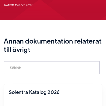
Taktvätt före och efter
Annan dokumentation relaterat
till
övrigt
Solentra Katalog 2026