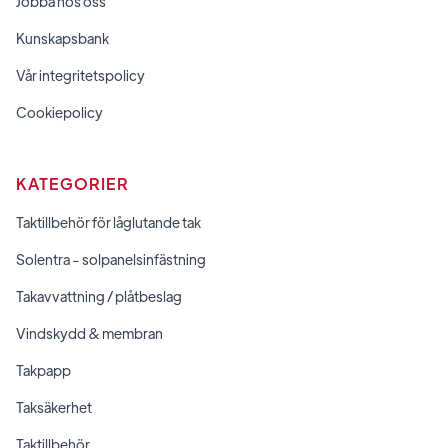
Jobba hos oss
Kunskapsbank
Vår integritetspolicy
Cookiepolicy
KATEGORIER
Taktillbehör för låglutande tak
Solentra - solpanelsinfästning
Takavvattning / plåtbeslag
Vindskydd & membran
Takpapp
Taksäkerhet
Taktillbehör