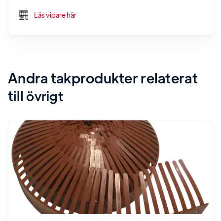
Läs vidare här
Andra takprodukter relaterat
till
övrigt