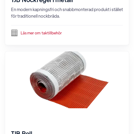
En modern kapningsfri och snabbmonterad produkt i stället
för traditionell nockbräda.
Läs mer om
taktillbehör
TJB Roll