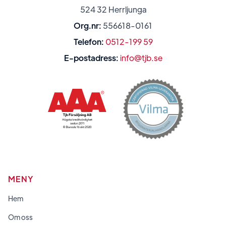
524 32 Herrljunga
Org.nr:
556618-0161
Telefon:
0512-199 59
E-postadress:
info@tjb.se
MENY
Hem
Om oss