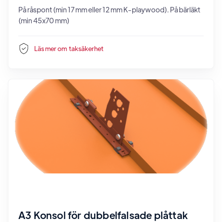
På råspont (min 17 mm eller 12 mm K-playwood). På bärläkt
(min 45x70 mm)
Läs mer om
taksäkerhet
A3 Konsol för dubbelfalsade plåttak