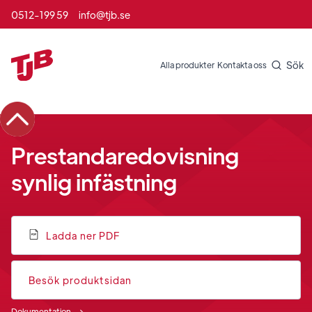
0512-199 59
info@tjb.se
Sök
Alla produkter
Kontakta oss
Prestandaredovisning
synlig infästning
Ladda ner PDF
Besök produktsidan
Dokumentation