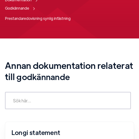
Godkännande
Prestandaredovisning synlig infästning
Annan dokumentation relaterat
till
godkännande
Longi statement