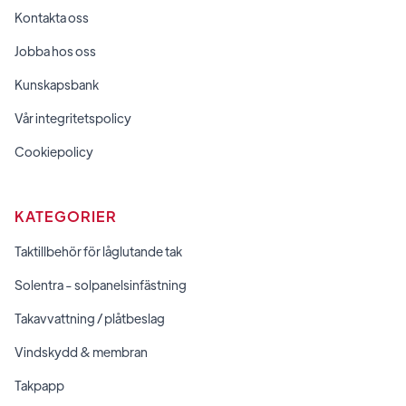
Kontakta oss
Jobba hos oss
Kunskapsbank
Vår integritetspolicy
Cookiepolicy
KATEGORIER
Taktillbehör för låglutande tak
Solentra - solpanelsinfästning
Takavvattning / plåtbeslag
Vindskydd & membran
Takpapp