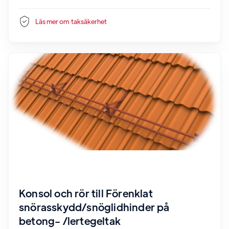
Läs mer om
taksäkerhet
Konsol och rör till Förenklat
snörasskydd/snöglidhinder på
betong- /lertegeltak