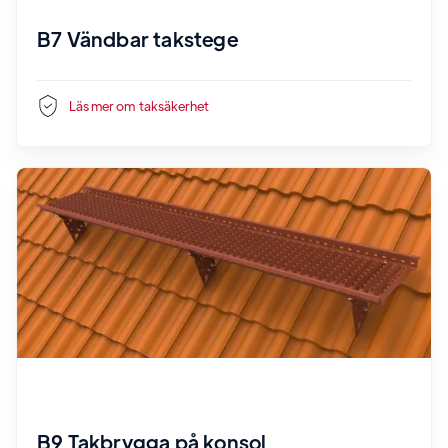
B7 Vändbar takstege
Läs mer om
taksäkerhet
B9 Takbrygga på konsol