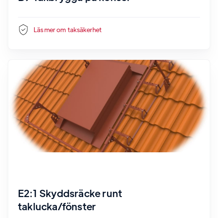
Läs mer om
taksäkerhet
E2:1 Skyddsräcke runt
taklucka/fönster