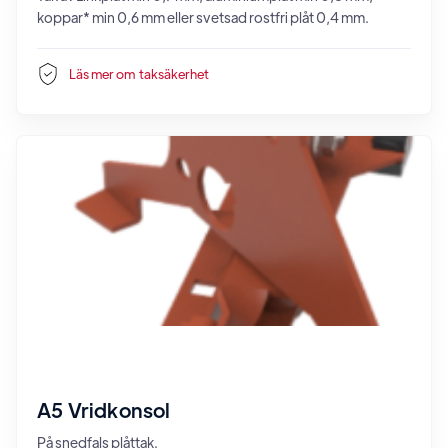
koppar* min 0,6 mm eller svetsad rostfri plåt 0,4 mm.
Läs mer om
taksäkerhet
A5 Vridkonsol
På snedfals plåttak.