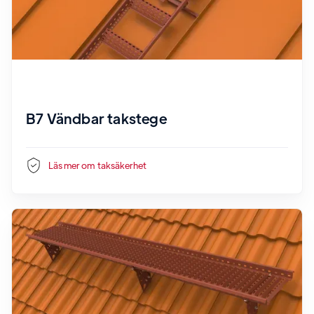
B7 Vändbar takstege
Läs mer om
taksäkerhet