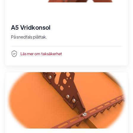
A5 Vridkonsol
På snedfals plåttak.
Läs mer om
taksäkerhet