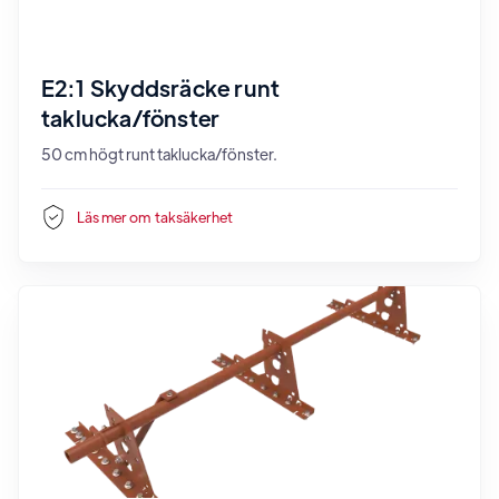
E2:1 Skyddsräcke runt
taklucka/fönster
50 cm högt runt taklucka/fönster.
Läs mer om
taksäkerhet