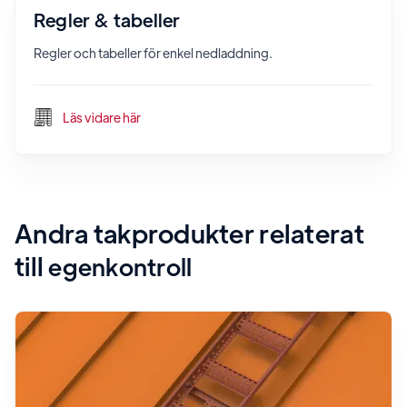
Regler & tabeller
Regler och tabeller för enkel nedladdning.
Läs vidare här
Andra takprodukter relaterat
till
egenkontroll