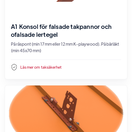
A1 Konsol för falsade takpannor och
ofalsade lertegel
På råspont (min 17 mm eller 12 mm K-playwood). På bärläkt
(min 45x70 mm)
Läs mer om
taksäkerhet