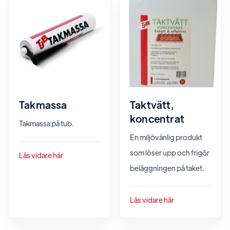
Takmassa
Taktvätt,
koncentrat
Takmassa på tub.
En miljövänlig produkt
som löser upp och frigör
Läs vidare här
beläggningen på taket.
Läs vidare här