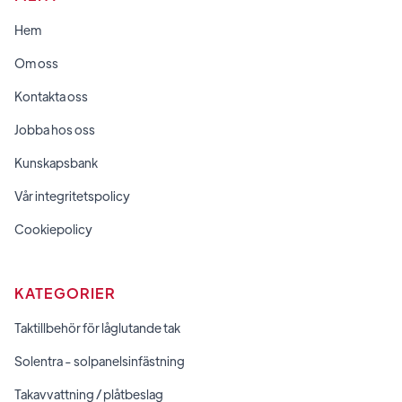
Hem
Om oss
Kontakta oss
Jobba hos oss
Kunskapsbank
Vår integritetspolicy
Cookiepolicy
KATEGORIER
Taktillbehör för låglutande tak
Solentra - solpanelsinfästning
Takavvattning / plåtbeslag