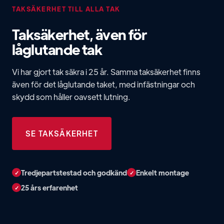
TAKSÄKERHET TILL ALLA TAK
Taksäkerhet, även för
låglutande tak
Vi har gjort tak säkra i 25 år. Samma taksäkerhet finns
även för det låglutande taket, med infästningar och
skydd som håller oavsett lutning.
SE TAKSÄKERHET
Tredjepartstestad och godkänd
Enkelt montage
✓
✓
25 års erfarenhet
✓