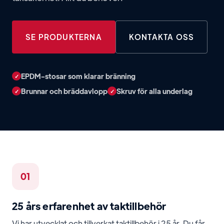
SE PRODUKTERNA
KONTAKTA OSS
EPDM-stosar som klarar bränning
✓
Brunnar och bräddavlopp
Skruv för alla underlag
✓
✓
01
25 års erfarenhet av taktillbehör
Vi har utvecklat och tillverkat taktillbehör i 25 år. Du får