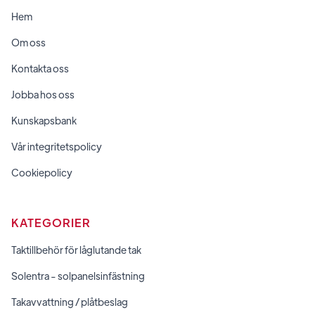
Hem
Om oss
Kontakta oss
Jobba hos oss
Kunskapsbank
Vår integritetspolicy
Cookiepolicy
KATEGORIER
Taktillbehör för låglutande tak
Solentra - solpanelsinfästning
Takavvattning / plåtbeslag