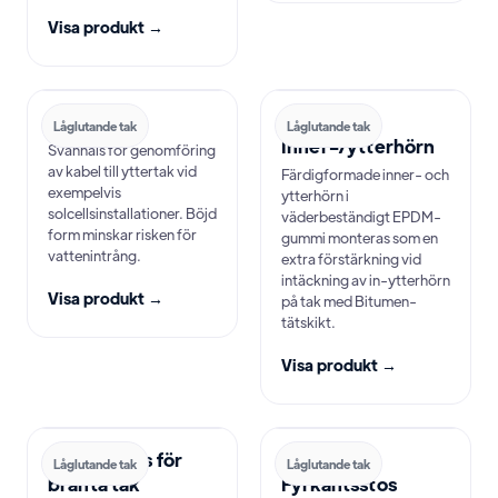
Visa produkt →
Svanhals
EPDM
Låglutande tak
Låglutande tak
Inner-/ytterhörn
Svanhals för genomföring
av kabel till yttertak vid
Färdigformade inner- och
exempelvis
ytterhörn i
solcellsinstallationer. Böjd
väderbeständigt EPDM-
form minskar risken för
gummi monteras som en
vattenintrång.
extra förstärkning vid
intäckning av in-ytterhörn
Visa produkt →
på tak med Bitumen-
tätskikt.
Visa produkt →
EPDM-Stos för
EPDM-
Låglutande tak
Låglutande tak
branta tak
Fyrkantsstos