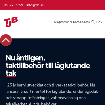
0512-199 59
info@tjb.se
Sök
Alla produkter
Kontakta oss
Nu äntligen,
taktillbehör till
låglutande
tak
I 25 år har vi utvecklat och tillverkat taktillbehör. Nu
lanserar vi sortimentet för låglutande: underlagsduk
och ytpapp, infästningar, vattenavrinning och
taksäkerhet. Allt du behöver!