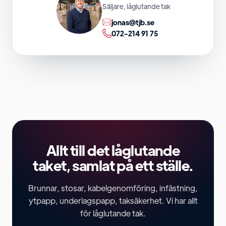
Säljare, låglutande tak
jonas@tjb.se
072-214 91 75
Allt till det låglutande
taket, samlat på ett ställe.
Brunnar, stosar, kabelgenomföring, infästning,
ytpapp, underlagspapp, taksäkerhet. Vi har allt
för låglutande tak.