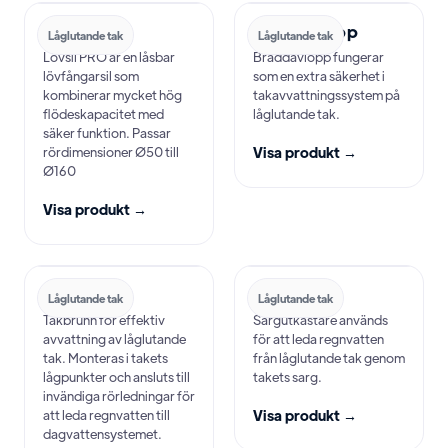
Lövsil PRO
Bräddavlopp
Låglutande tak
Låglutande tak
Lövsil PRO är en låsbar
Bräddavlopp fungerar
lövfångarsil som
som en extra säkerhet i
kombinerar mycket hög
takavvattningssystem på
flödeskapacitet med
låglutande tak.
säker funktion. Passar
rördimensioner Ø50 till
Visa produkt →
Ø160
Visa produkt →
Takbrunn
Sargutkast
Låglutande tak
Låglutande tak
Takbrunn för effektiv
Sargutkastare används
avvattning av låglutande
för att leda regnvatten
tak. Monteras i takets
från låglutande tak genom
lågpunkter och ansluts till
takets sarg.
invändiga rörledningar för
att leda regnvatten till
Visa produkt →
dagvattensystemet.