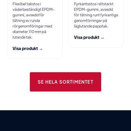
Flexibel takstos i
Fyrkantsstos i slitstarkt
väderbeständigt EPDM-
EPDM-gummi, avsedd
gummi, avsedd för
för tätning runt fyrkantiga
tätning av runda
genomförningar på
rörgenomföringar med
låglutande papptak.
diameter 110 mm på
lutande tak.
Visa produkt →
Visa produkt →
SE HELA SORTIMENTET