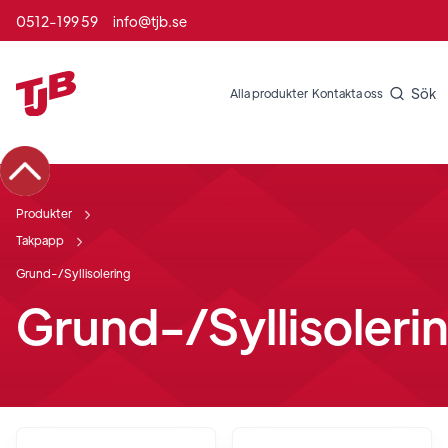
0512-199 59
info@tjb.se
Sök
Alla produkter
Kontakta oss
Produkter
Takpapp
Grund-/Syllisolering
Grund-/Syllisoleri