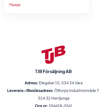
Ytpapp
TJB Försäljning AB
Adress:
Elisgatan 10, 534 34 Vara
Leverans-/Besöksadress:
Ölltorps Industriområde 7,
524 32 Herrljunga
Org.nr:
556618-0161