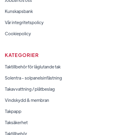
Jobba hos oss
Kunskapsbank
Vår integritetspolicy
Cookiepolicy
KATEGORIER
Taktillbehör för låglutande tak
Solentra - solpanelsinfästning
Takavvattning / plåtbeslag
Vindskydd & membran
Takpapp
Taksäkerhet
Taktillbehör