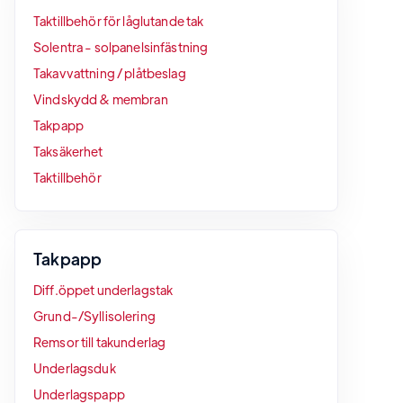
Taktillbehör för låglutande tak
Solentra - solpanelsinfästning
Takavvattning / plåtbeslag
Vindskydd & membran
Takpapp
Taksäkerhet
Taktillbehör
Takpapp
Diff.öppet underlagstak
Grund-/Syllisolering
Remsor till takunderlag
Underlagsduk
Underlagspapp