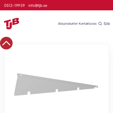
0512-199 59
info@tjb.se
Sök
Alla produkter
Kontakta oss