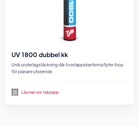
UV 1800 dubbel kk
Unik underlagstäckning där överlappskanterna flyter ihop
för planare utseende.
Läs mer om
takpapp