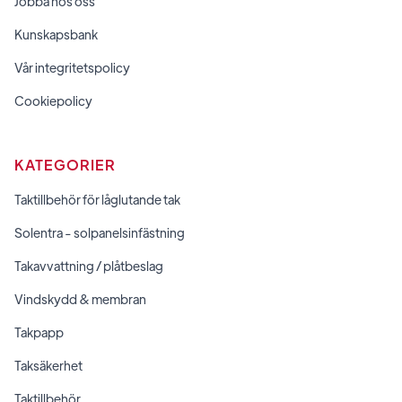
Jobba hos oss
Kunskapsbank
Vår integritetspolicy
Cookiepolicy
KATEGORIER
Taktillbehör för låglutande tak
Solentra - solpanelsinfästning
Takavvattning / plåtbeslag
Vindskydd & membran
Takpapp
Taksäkerhet
Taktillbehör