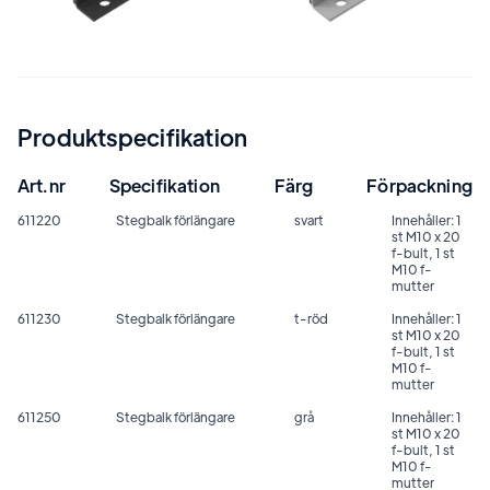
Produktspecifikation
Art.nr
Specifikation
Färg
Förpackning
611220
Stegbalk förlängare
svart
Innehåller: 1
st M10 x 20
f-bult, 1 st
M10 f-
mutter
611230
Stegbalk förlängare
t-röd
Innehåller: 1
st M10 x 20
f-bult, 1 st
M10 f-
mutter
611250
Stegbalk förlängare
grå
Innehåller: 1
st M10 x 20
f-bult, 1 st
M10 f-
mutter