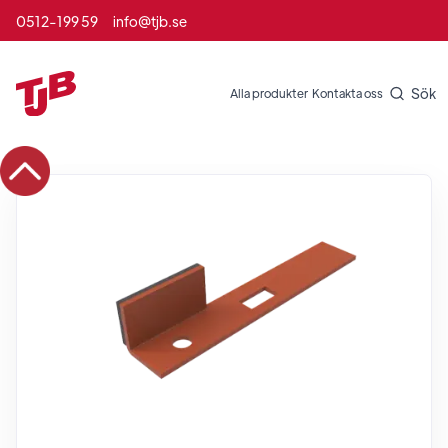
0512-199 59
info@tjb.se
Sök
Alla produkter
Kontakta oss