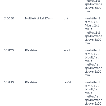
mutter, 2 st
självborrande
skruv 6,3x20
mm
615050
Multi-rörvinkel 27 mm
grå
Innehåller: 2
st M10 x 30
f-bult, 2 st
M10 f-
mutter, 2 st
självborrande
skruv 6,3x20
mm
607120
Rörsträva
svart
Innehåller: 1
st M10 x 20
t-bult, 1 st
M10 f-
mutter, 1 st
självborrande
skruv 6,3x20
mm
607130
Rörsträva
t-röd
Innehåller: 1
st M10 x 20
t-bult, 1 st
M10 f-
mutter, 1 st
självborrande
skruv 6,3x20