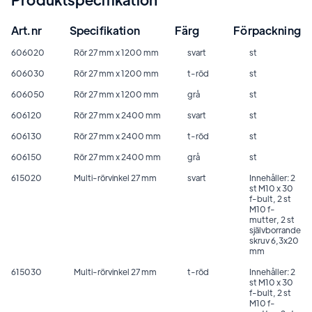
Art.nr
Specifikation
Färg
Förpackning
606020
Rör 27 mm x 1200 mm
svart
st
606030
Rör 27 mm x 1200 mm
t-röd
st
606050
Rör 27 mm x 1200 mm
grå
st
606120
Rör 27 mm x 2400 mm
svart
st
606130
Rör 27 mm x 2400 mm
t-röd
st
606150
Rör 27 mm x 2400 mm
grå
st
615020
Multi-rörvinkel 27 mm
svart
Innehåller: 2
st M10 x 30
f-bult, 2 st
M10 f-
mutter, 2 st
självborrande
skruv 6,3x20
mm
615030
Multi-rörvinkel 27 mm
t-röd
Innehåller: 2
st M10 x 30
f-bult, 2 st
M10 f-