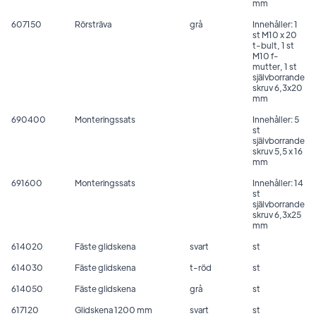
mm
607150
Rörsträva
grå
Innehåller: 1
st M10 x 20
t-bult, 1 st
M10 f-
mutter, 1 st
självborrande
skruv 6,3x20
mm
690400
Monteringssats
Innehåller: 5
st
självborrande
skruv 5,5 x 16
mm
691600
Monteringssats
Innehåller: 14
st
självborrande
skruv 6,3x25
mm
614020
Fäste glidskena
svart
st
614030
Fäste glidskena
t-röd
st
614050
Fäste glidskena
grå
st
617120
Glidskena 1200 mm
svart
st