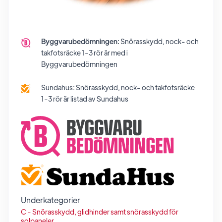
Byggvarubedömningen:
Snörasskydd, nock- och
takfotsräcke 1-3 rör
är med i
Byggvarubedömningen
Sundahus:
Snörasskydd, nock- och takfotsräcke
1-3 rör
är listad av Sundahus
Underkategorier
C - Snörasskydd, glidhinder samt snörasskydd för
solpaneler