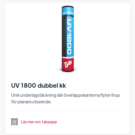
UV 1800 dubbel kk
Unik underlagstäckning där överlappskanterna flyter ihop
för planare utseende.
Läs mer om
takpapp