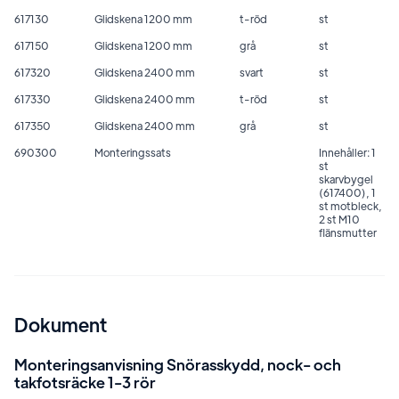
617130
Glidskena 1200 mm
t-röd
st
617150
Glidskena 1200 mm
grå
st
617320
Glidskena 2400 mm
svart
st
617330
Glidskena 2400 mm
t-röd
st
617350
Glidskena 2400 mm
grå
st
690300
Monteringssats
Innehåller: 1
st
skarvbygel
(617400), 1
st motbleck,
2 st M10
flänsmutter
Dokument
Monteringsanvisning Snörasskydd, nock- och
takfotsräcke 1-3 rör