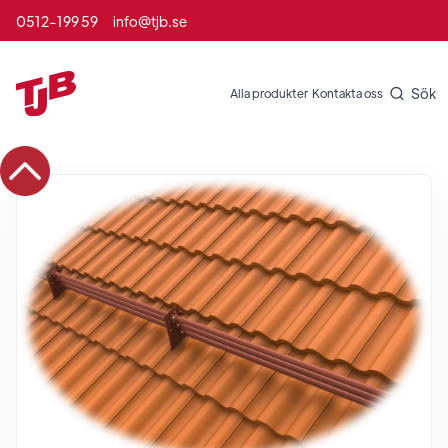
0512-199 59
info@tjb.se
Sök
Alla produkter
Kontakta oss