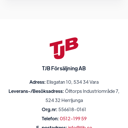
TJB Försäljning AB
Adress:
Elisgatan 10, 534 34 Vara
Leverans-/Besöksadress:
Ölltorps Industriområde 7,
524 32 Herrljunga
Org.nr:
556618-0161
Telefon:
0512-199 59
E-postadress:
info@tjb.se