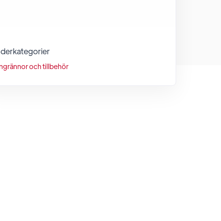
derkategorier
ngrännor och tillbehör