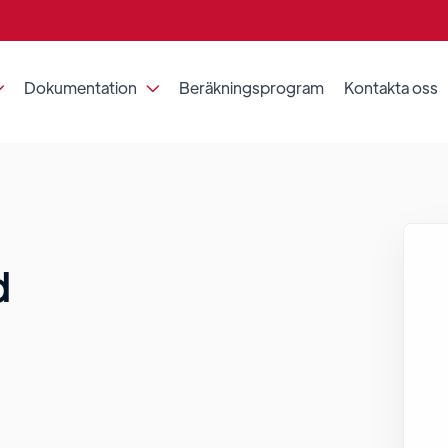
Dokumentation
Beräkningsprogram
Kontakta oss


d