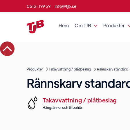
0512-199 59
info@tjb.se
Hem
Om TJB
Produkter

Produkter
Takavvattning / plåtbeslag
Rännskarv standard
Rännskarv standar
Takavvattning / plåtbeslag
Hängrännor och tillbehör