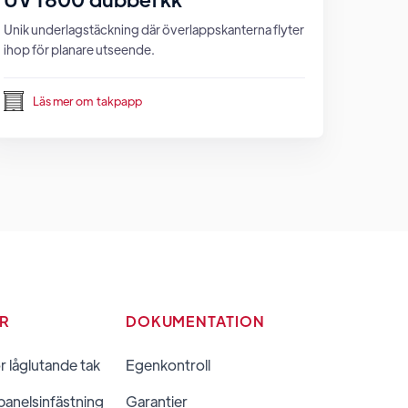
Unik underlagstäckning där överlappskanterna flyter
ihop för planare utseende.
Läs mer om
takpapp
ER
DOKUMENTATION
ör låglutande tak
Egenkontroll
panelsinfästning
Garantier