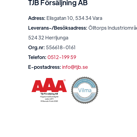
TJB Försäljning AB
Adress:
Elisgatan 10, 534 34 Vara
Leverans-/Besöksadress:
Ölltorps Industriområ
524 32 Herrljunga
Org.nr:
556618-0161
Telefon:
0512-199 59
E-postadress:
info@tjb.se