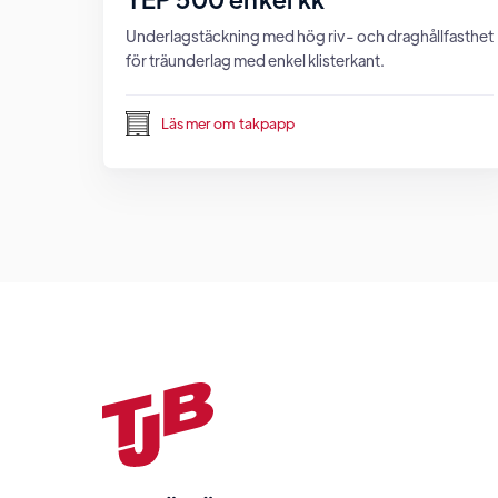
Underlagstäckning med hög riv- och draghållfasthet
för träunderlag med enkel klisterkant.
Läs mer om
takpapp