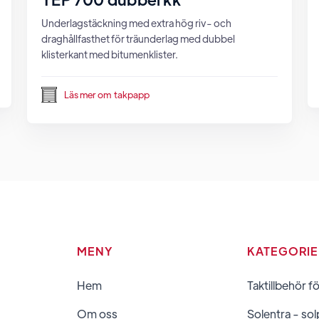
Underlagstäckning med extra hög riv- och
draghållfasthet för träunderlag med dubbel
klisterkant med bitumenklister.
Läs mer om
takpapp
MENY
KATEGORI
Hem
Taktillbehör f
Om oss
Solentra - sol