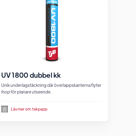
UV 1800 dubbel kk
Unik underlagstäckning där överlappskanterna flyter
ihop för planare utseende.
Läs mer om
takpapp