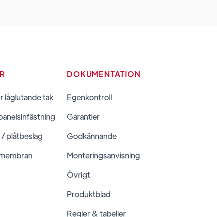
ER
DOKUMENTATION
ör låglutande tak
Egenkontroll
panelsinfästning
Garantier
 / plåtbeslag
Godkännande
 membran
Monteringsanvisning
Övrigt
Produktblad
Regler & tabeller