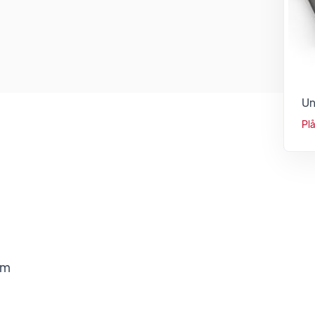
Un
Pl
vm