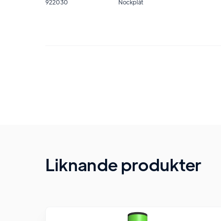
922030
Nockplåt
Liknande produkter