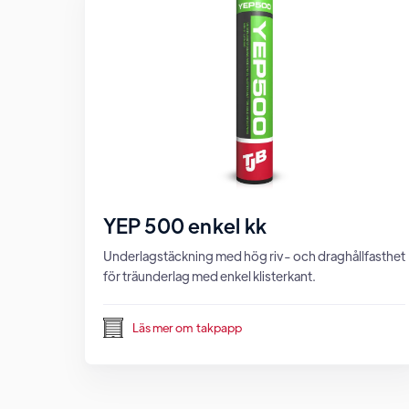
YEP 500 enkel kk
Underlagstäckning med hög riv- och draghållfasthet
för träunderlag med enkel klisterkant.
Läs mer om
takpapp