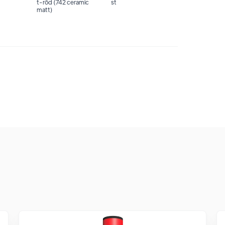
t-röd (742 ceramic
st
matt)