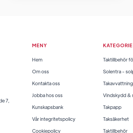
MENY
KATEGORI
Hem
Taktillbehör f
Om oss
Solentra - sol
Kontakta oss
Takavvattning
Jobba hos oss
Vindskydd &
de 7,
Kunskapsbank
Takpapp
Vår integritetspolicy
Taksäkerhet
Cookiepolicy
Taktillbehör