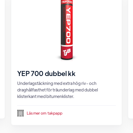
YEP 700 dubbel kk
Underlagstäckning med extra hög riv- och
draghållfasthet för träunderlag med dubbel
klisterkant med bitumenklister.
Läs mer om
takpapp