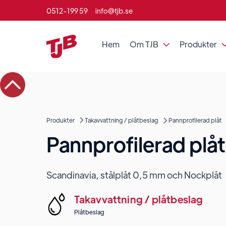
0512-199 59
info@tjb.se
Hem
Om TJB
Produkter

Produkter
Takavvattning / plåtbeslag
Pannprofilerad plåt
Pannprofilerad plåt
Scandinavia, stålplåt 0,5 mm och Nockplåt
Takavvattning / plåtbeslag
Plåtbeslag