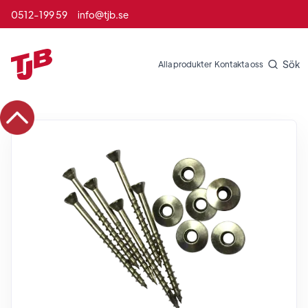
0512-199 59
info@tjb.se
Sök
Alla produkter
Kontakta oss