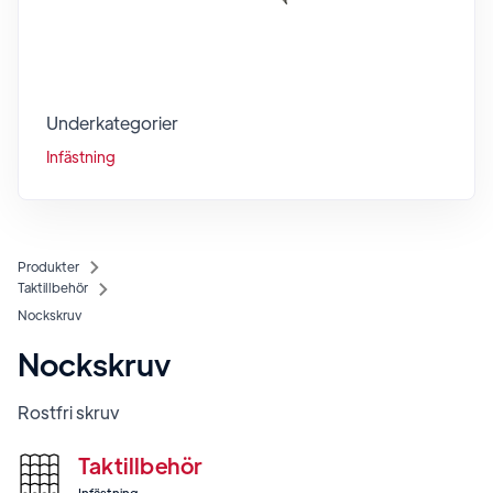
Underkategorier
Infästning
Produkter
Taktillbehör
Nockskruv
Nockskruv
Rostfri skruv
Taktillbehör