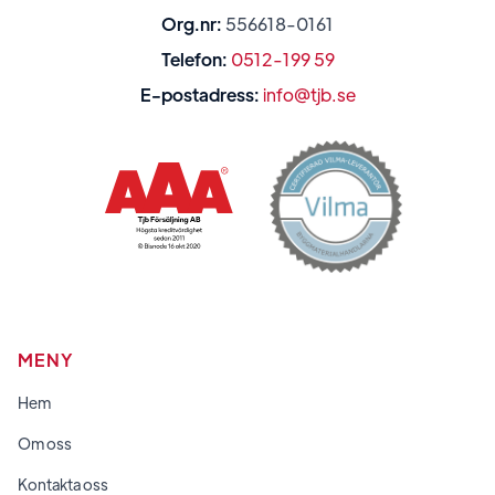
Org.nr:
556618-0161
Telefon:
0512-199 59
E-postadress:
info@tjb.se
MENY
Hem
Om oss
Kontakta oss