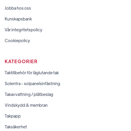
Jobba hos oss
Kunskapsbank
Vår integritetspolicy
Cookiepolicy
KATEGORIER
Taktillbehör för låglutande tak
Solentra - solpanelsinfästning
Takavvattning / plåtbeslag
Vindskydd & membran
Takpapp
Taksäkerhet