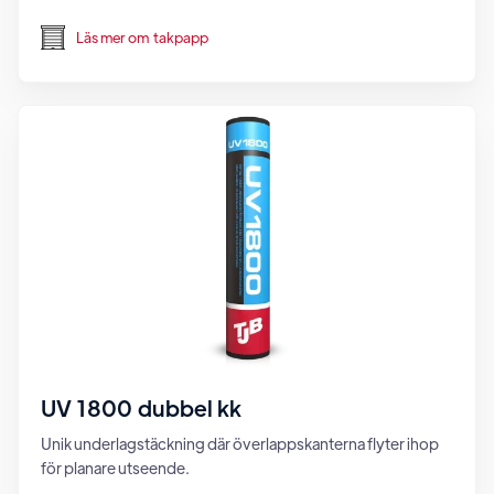
Läs mer om
takpapp
UV 1800 dubbel kk
Unik underlagstäckning där överlappskanterna flyter ihop
för planare utseende.