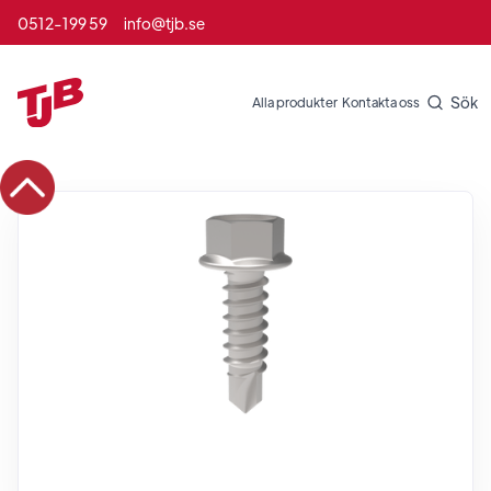
0512-199 59
info@tjb.se
Sök
Alla produkter
Kontakta oss