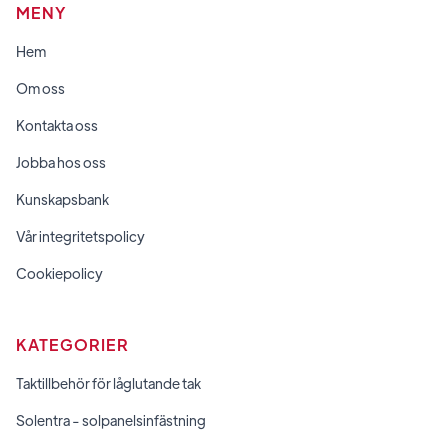
MENY
Hem
Om oss
Kontakta oss
Jobba hos oss
Kunskapsbank
Vår integritetspolicy
Cookiepolicy
KATEGORIER
Taktillbehör för låglutande tak
Solentra - solpanelsinfästning