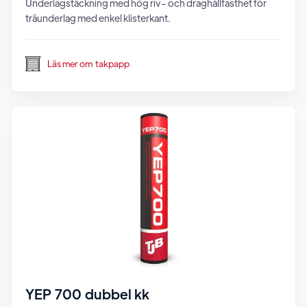
Underlagstäckning med hög riv- och draghållfasthet för
träunderlag med enkel klisterkant.
Läs mer om
takpapp
YEP 700 dubbel kk