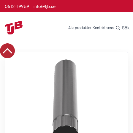
0512-199 59
info@tjb.se
Sök
Alla produkter
Kontakta oss