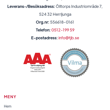
Leverans-/Besöksadress:
Ölltorps Industriområde 7,
524 32 Herrljunga
Org.nr:
556618-0161
Telefon:
0512-199 59
E-postadress:
info@tjb.se
MENY
Hem