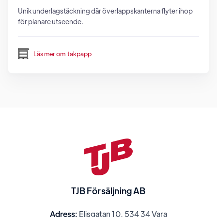
Unik underlagstäckning där överlappskanterna flyter ihop
för planare utseende.
Läs mer om
takpapp
TJB Försäljning AB
Adress:
Elisgatan 10, 534 34 Vara