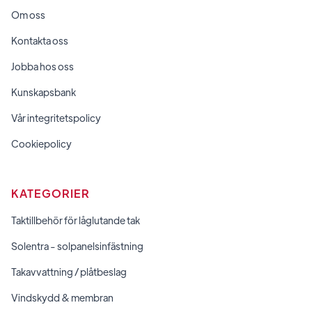
Om oss
Kontakta oss
Jobba hos oss
Kunskapsbank
Vår integritetspolicy
Cookiepolicy
KATEGORIER
Taktillbehör för låglutande tak
Solentra - solpanelsinfästning
Takavvattning / plåtbeslag
Vindskydd & membran