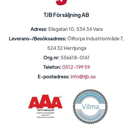
TJB Försäljning AB
Adress:
Elisgatan 10, 534 34 Vara
Leverans-/Besöksadress:
Ölltorps Industriområde 7,
524 32 Herrljunga
Org.nr:
556618-0161
Telefon:
0512-199 59
E-postadress:
info@tjb.se