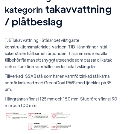
takavvattning
kategorin
/ plåtbeslag
TJB Takavvattning -Stål är det viktigaste
konstruktionsmaterialet i världen. TJB Hängrännor i stål
säkerställer hållbarhet i årtionden. Tillsammans med alla
tillbehör får man ett snyggt utseende som passar olika tak
och en funktion som håller under hela livslängden.
Tillverkad i SSAB stål som har en varmförzinkad stålkärna
som är lackerad med GreenCoat RWS med tjocklek på 35
µm.
Hängrännan finns i 125 mm och 150 mm. Stuprören finns i 90
mm och 100 mm.