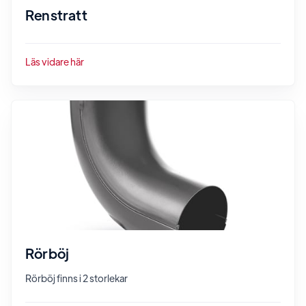
Renstratt
Läs vidare här
Rörböj
Rörböj finns i 2 storlekar