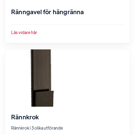
Ränngavel för hängränna
Läs vidare här
Rännkrok
Rännkrok i 3 olika utförande