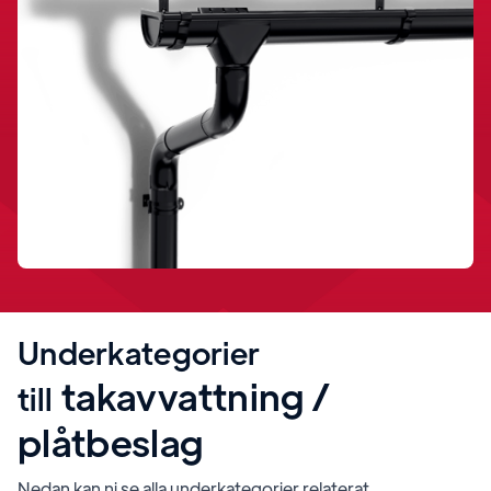
Underkategorier
takavvattning /
till
plåtbeslag
Nedan kan ni se alla underkategorier relaterat