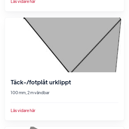
Läs vidare här
Täck-/fotplåt urklippt
100 mm, 2 m vändbar
Läs vidare här