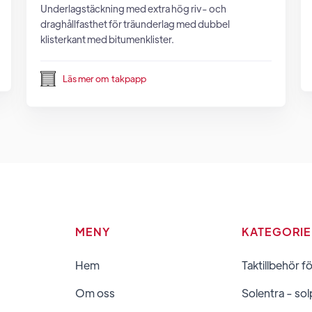
Underlagstäckning med extra hög riv- och
draghållfasthet för träunderlag med dubbel
klisterkant med bitumenklister.
Läs mer om
takpapp
MENY
KATEGORI
Hem
Taktillbehör f
Om oss
Solentra - sol