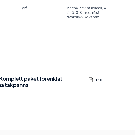
grå
Innehåller: 3 st konsol, 4
st rör 0,8 m och 6 st
träskruv 6,3x38 mm
Komplett paket förenklat
PDF
na takpanna