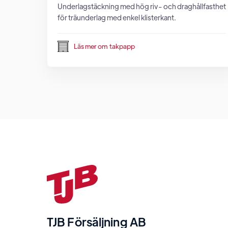
Underlagstäckning med hög riv- och draghållfasthet
för träunderlag med enkel klisterkant.
Läs mer om
takpapp
TJB Försäljning AB