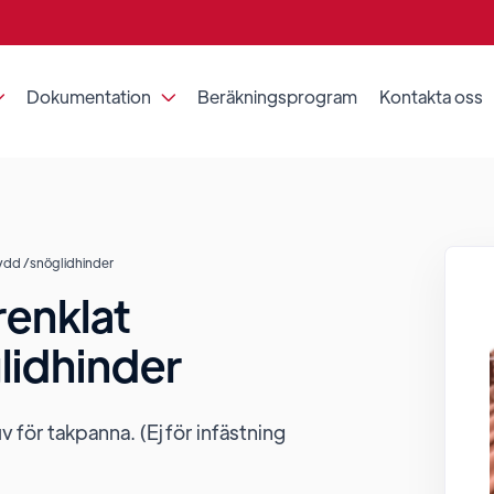
Dokumentation
Beräkningsprogram
Kontakta oss


ydd /snöglidhinder
enklat
lidhinder
för takpanna. (Ej för infästning