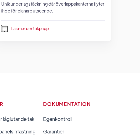
Unik underlagstäckning där överlappskanterna flyter
ihop för planare utseende.
Läs mer om
takpapp
ER
DOKUMENTATION
ör låglutande tak
Egenkontroll
panelsinfästning
Garantier