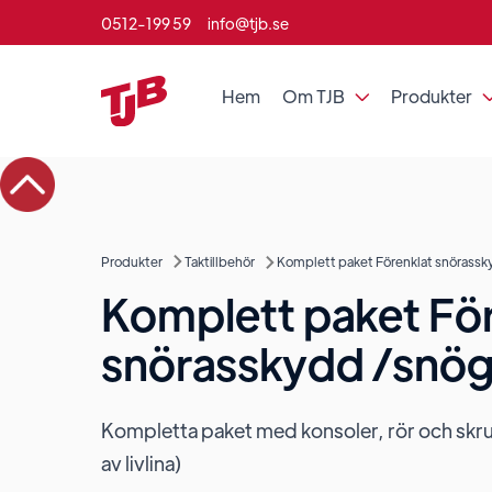
0512-199 59
info@tjb.se
Hem
Om TJB
Produkter

Produkter
Taktillbehör
Komplett paket Förenklat snörassk
Komplett paket För
snörasskydd /snög
Kompletta paket med konsoler, rör och skruv 
av livlina)