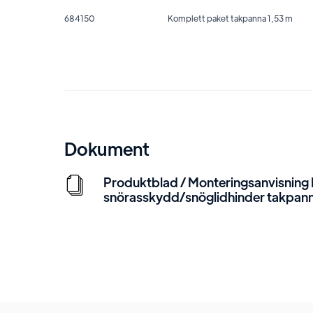
684150
Komplett paket takpanna 1,53 m
Dokument
Produktblad / Monteringsanvisning 
snörasskydd/snöglidhinder takpan