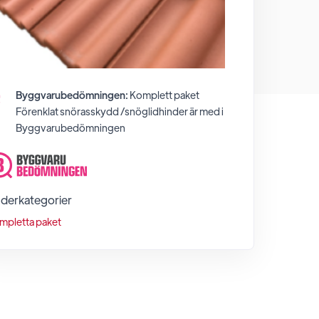
Byggvarubedömningen:
Komplett paket
Förenklat snörasskydd /snöglidhinder
är med i
Byggvarubedömningen
derkategorier
mpletta paket