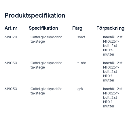
Produktspecifikation
Art.nr
Specifikation
Färg
Förpackning
619020
Gaffel glidskydd för
svart
Innehåll: 2 st
takstege
M10x25 f-
bult, 2 st
M10 f-
mutter
619030
Gaffel glidskydd för
t-röd
Innehåll: 2 st
takstege
M10x25 f-
bult, 2 st
M10 f-
mutter
619050
Gaffel glidskydd för
grå
Innehåll: 2 st
takstege
M10x25 f-
bult, 2 st
M10 f-
mutter