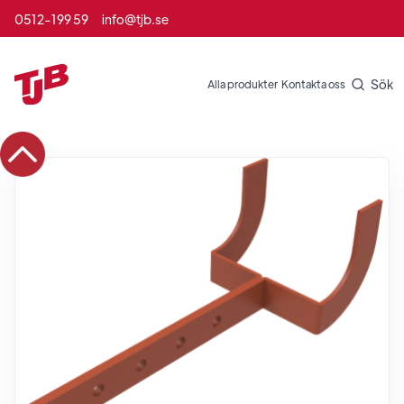
0512-199 59
info@tjb.se
Sök
Alla produkter
Kontakta oss