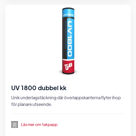
UV 1800 dubbel kk
Unik underlagstäckning där överlappskanterna flyter ihop
för planare utseende.
Läs mer om
takpapp