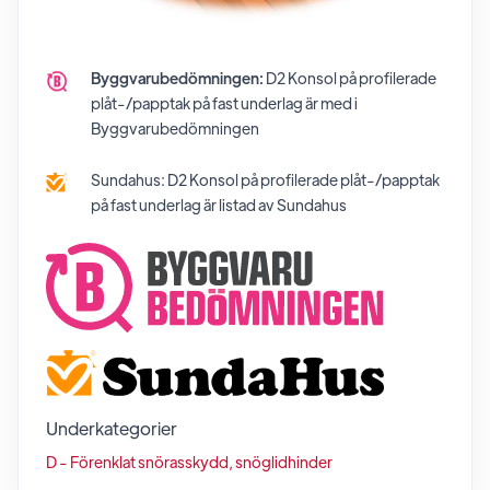
Byggvarubedömningen:
D2 Konsol på profilerade
plåt-/papptak på fast underlag
är med i
Byggvarubedömningen
Sundahus:
D2 Konsol på profilerade plåt-/papptak
på fast underlag
är listad av Sundahus
Underkategorier
D - Förenklat snörasskydd, snöglidhinder