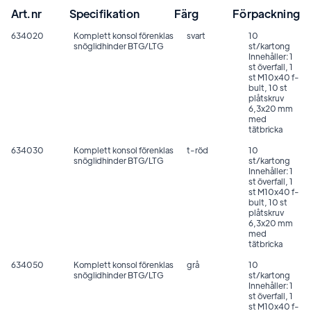
Art.nr
Specifikation
Färg
Förpackning
634020
Komplett konsol förenklas
svart
10
snöglidhinder BTG/LTG
st/kartong
Innehåller: 1
st överfall, 1
st M10x40 f-
bult, 10 st
plåtskruv
6,3x20 mm
med
tätbricka
634030
Komplett konsol förenklas
t-röd
10
snöglidhinder BTG/LTG
st/kartong
Innehåller: 1
st överfall, 1
st M10x40 f-
bult, 10 st
plåtskruv
6,3x20 mm
med
tätbricka
634050
Komplett konsol förenklas
grå
10
snöglidhinder BTG/LTG
st/kartong
Innehåller: 1
st överfall, 1
st M10x40 f-