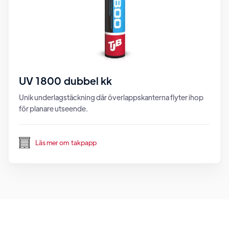
UV 1800 dubbel kk
Unik underlagstäckning där överlappskanterna flyter ihop
för planare utseende.
Läs mer om
takpapp