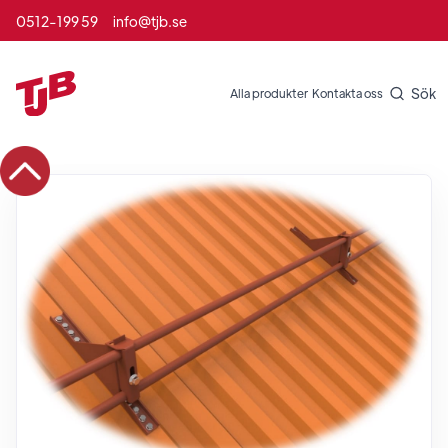
0512-199 59
info@tjb.se
Sök
Alla produkter
Kontakta oss