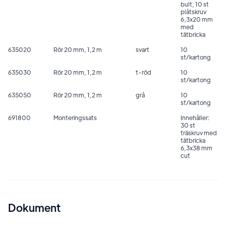
bult, 10 st
plåtskruv
6,3x20 mm
med
tätbricka
635020
Rör 20 mm, 1,2 m
svart
10
st/kartong
635030
Rör 20 mm, 1,2 m
t-röd
10
st/kartong
635050
Rör 20 mm, 1,2 m
grå
10
st/kartong
691800
Monteringssats
Innehåller:
30 st
träskruv med
tätbricka
6,3x38 mm
cut
Dokument