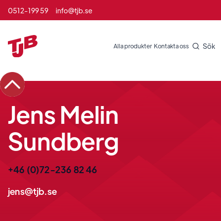
0512-199 59
info@tjb.se
Sök
Alla produkter
Kontakta oss
Jens Melin
Sundberg
+46 (0)72-236 82 46
jens@tjb.se