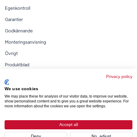
Egenkontroll
Garantier
Godkännande
Monteringsanvisning
Övrigt
Produktblad
Regler & tabeller
Privacy policy
We use cookies
We may place these for analysis of our visitor data, to improve our website,
show personalised content and to give you a great website experience. For
more information about the cookies we use open the settings.



Accept all
Design & utveckling av
Smartproduktion
Deny
No, adjust