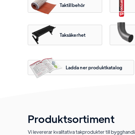
Taktillbehör
Taksäkerhet
Ladda ner produktkatalog
Produktsortiment
Vi levererar kvalitativa takprodukter till bygghandl