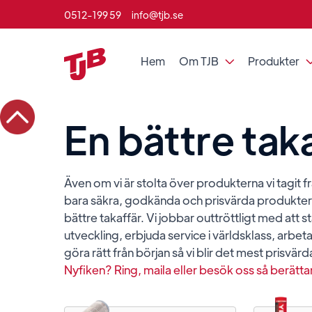
0512-199 59
info@tjb.se
Hem
Om TJB
Produkter

En bättre tak
Även om vi är stolta över produkterna vi tagit 
bara säkra, godkända och prisvärda produkter 
bättre takaffär. Vi jobbar outtröttligt med att st
utveckling, erbjuda service i världsklass, arbet
göra rätt från början så vi blir det mest prisvärd
Nyfiken? Ring, maila eller besök oss så berättar