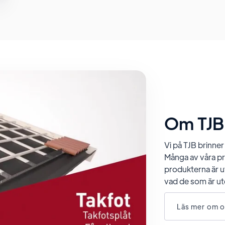
Om TJB
Vi på TJB brinner
Många av våra pro
produkterna är u
vad de som är ut
Läs mer om o