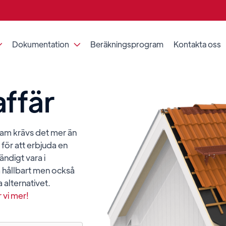
Dokumentation
Beräkningsprogram
Kontakta oss


affär
fram krävs det mer än
för att erbjuda en
ändigt vara i
a hållbart men också
a alternativet.
 vi mer!