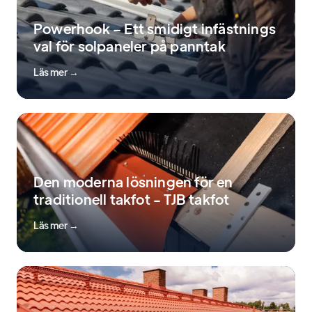
Powerhook – Ett smidigt infästnings
val för solpaneler på panntak
Läs mer →
Den moderna lösningen för en
traditionell takfot - TJB takfot
Läs mer →