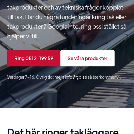
takprodukter och av tekniska frågor kopplat
till tak. Har du några funderingar kring tak eller
takprodukter? Googla inte, ring oss istället så
hjälper vi till.
Ring 0512-199 59
Se våra produkter
Vardagar 7–16. Övrig tid:
mejla info@tjb.se
så återkommer vi.
Det här ringer takläggare