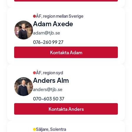
ÅF, region mellan Sverige
Adam Axede
adam@tjb.se
076-260 99 27
Kontakta Adam
ÅF, region syd
Anders Alm
anders@tjb.se
070-603 50 37
Kontakta Anders
Säljare, Solentra