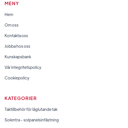
MENY
Hem
Om oss
Kontakta oss
Jobba hos oss
Kunskapsbank
Vår integritetspolicy
Cookiepolicy
KATEGORIER
Taktillbehör för låglutande tak
Solentra - solpanelsinfästning