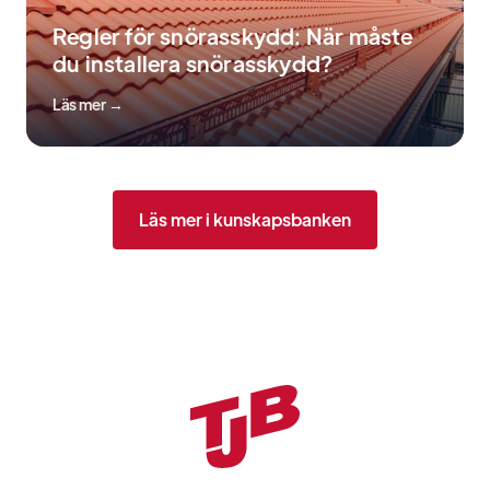
Regler för snörasskydd: När måste
du installera snörasskydd?
Läs mer →
Läs mer i kunskapsbanken