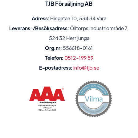
TJB Försäljning AB
Adress:
Elisgatan 10, 534 34 Vara
Leverans-/Besöksadress:
Ölltorps Industriområde 7,
524 32 Herrljunga
Org.nr:
556618-0161
Telefon:
0512-199 59
E-postadress:
info@tjb.se