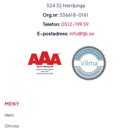
524 32 Herrljunga
Org.nr:
556618-0161
Telefon:
0512-199 59
E-postadress:
info@tjb.se
MENY
Hem
Om oss