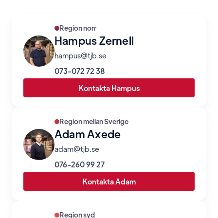
Region norr
Hampus Zernell
hampus@tjb.se
073-072 72 38
Kontakta Hampus
Region mellan Sverige
Adam Axede
adam@tjb.se
076-260 99 27
Kontakta Adam
Region syd