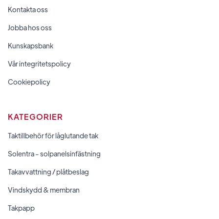
Kontakta oss
Jobba hos oss
Kunskapsbank
Vår integritetspolicy
Cookiepolicy
KATEGORIER
Taktillbehör för låglutande tak
Solentra - solpanelsinfästning
Takavvattning / plåtbeslag
Vindskydd & membran
Takpapp