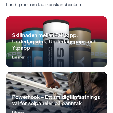
Lär dig mer om tak i kunskapsbanken.
Skillnaden mellan Takpapp,
Underlagsduk, Underlagspapp och
Ytpapp
Läs mer →
Powerhook – Ett smidigt infästnings
val för solpaneler på panntak
Läs mer →