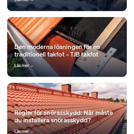
Den moderna lösningen för en
traditionell takfot - TJB takfot
Läs mer →
Regler för snörasskydd: När måste
du installera snörasskydd?
Läs mer →